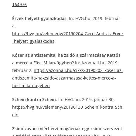
164976
Érvek helyett gyalázkodás
. In: HVG.hu, 2019. február
4.
https://hvg.hu/velemeny/20190204_Gero_Andras_Ervek
_helyett_gyalazkodas
Kóser az antiszemita, ha zsidó a származása? Kettős
a mérce a Füst Milán-ügyben?
In: Azonnali.hu, 2019.
február 2.
https://azonnali.hu/cikk/20190202_koser-az-
antiszemita-ha-zsido-aszarmazasa-kettos-merce-a-
fust-milan-ugyben
Schein kontra Schein
. In: HVG.hu, 2019. január 30.
https://hvg.hu/velemeny/20190130_Schein_kontra_Sch
ein
Zsidó zavar: miért érzi magáénak egy zsidó szervezet