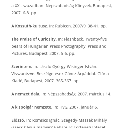
a XXI. században. Népszabadság Könyvek, Budapest,
2007. 6-8. pp.
A Kossuth-kultusz
. In: Rubicon, 2007/9, 38-41. pp.
The Praise of Curiosity
. In: Flashback. Twenty-five
pears of Hungarian Press Photography. Press and
Pictures. Budapest, 2007. 5-6. pp.
Szerintem.
In: László György-Wisinger István:
Visszanézve. Beszélgetések Göncz Árpáddal. Glória
Kiadó, Budapest, 2007. 365-367. pp.
A nemzet dala.
In: Népszabadság, 2007. március 14.
A kispolgár nemzete
. In: HVG, 2007. január 6.
Előszó
. In: Romsics Ignác, Szegedy-Maszák Mihály
(szerk.): Mi a magyar? Habsburg Történeti Intézet –