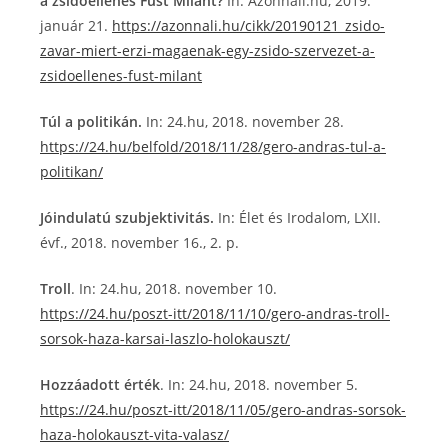
a zsidóellenes Füst Milánt?
In: Azonnali.hu, 2019.
január 21.
https://azonnali.hu/cikk/20190121_zsido-
zavar-miert-erzi-magaenak-egy-zsido-szervezet-a-
zsidoellenes-fust-milant
Túl a politikán.
In: 24.hu, 2018. november 28.
https://24.hu/belfold/2018/11/28/gero-andras-tul-a-
politikan/
Jóindulatú szubjektivitás.
In: Élet és Irodalom, LXII.
évf., 2018. november 16., 2. p.
Troll
. In: 24.hu, 2018. november 10.
https://24.hu/poszt-itt/2018/11/10/gero-andras-troll-
sorsok-haza-karsai-laszlo-holokauszt/
Hozzáadott érték
. In: 24.hu, 2018. november 5.
https://24.hu/poszt-itt/2018/11/05/gero-andras-sorsok-
haza-holokauszt-vita-valasz/