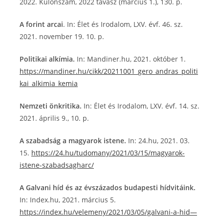
2022. Különszám, 2022 tavasz (március 1.), 130. p.
A forint arcai
. In: Élet és Irodalom, LXV. évf. 46. sz.
2021. november 19. 10. p.
Politikai alkímia.
In: Mandiner.hu, 2021. október 1.
https://mandiner.hu/cikk/20211001_gero_andras_politi
kai_alkimia_kemia
Nemzeti önkritika.
In: Élet és Irodalom, LXV. évf. 14. sz.
2021. április 9., 10. p.
A szabadság a magyarok istene.
In: 24.hu, 2021. 03.
15.
https://24.hu/tudomany/2021/03/15/magyarok-
istene-szabadsagharc/
A Galvani híd és az évszázados budapesti hídvitáink.
In: Index.hu, 2021. március 5.
https://index.hu/velemeny/2021/03/05/galvani-a-hid—