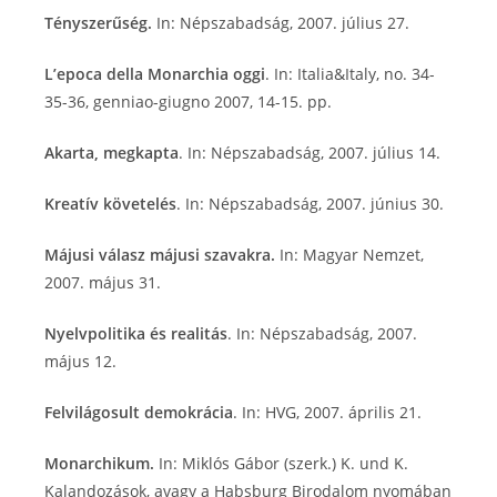
Tényszerűség.
In: Népszabadság, 2007. július 27.
L’epoca della Monarchia oggi
. In: Italia&Italy, no. 34-
35-36, genniao-giugno 2007, 14-15. pp.
Akarta, megkapta
. In: Népszabadság, 2007. július 14.
Kreatív követelés
. In: Népszabadság, 2007. június 30.
Májusi válasz májusi szavakra.
In: Magyar Nemzet,
2007. május 31.
Nyelvpolitika és realitás
. In: Népszabadság, 2007.
május 12.
Felvilágosult demokrácia
. In: HVG, 2007. április 21.
Monarchikum.
In: Miklós Gábor (szerk.) K. und K.
Kalandozások, avagy a Habsburg Birodalom nyomában