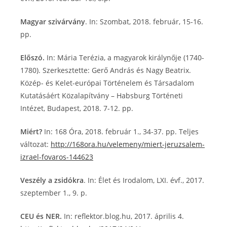
Magyar szivárvány
. In: Szombat, 2018. február, 15-16.
pp.
Előszó.
In: Mária Terézia, a magyarok királynője (1740-
1780). Szerkesztette: Gerő András és Nagy Beatrix.
Közép- és Kelet-európai Történelem és Társadalom
Kutatásáért Közalapítvány – Habsburg Történeti
Intézet, Budapest, 2018. 7-12. pp.
Miért?
In: 168 Óra, 2018. február 1., 34-37. pp. Teljes
változat:
http://168ora.hu/velemeny/miert-jeruzsalem-
izrael-fovaros-144623
Veszély a zsidókra
. In: Élet és Irodalom, LXI. évf., 2017.
szeptember 1., 9. p.
CEU és NER.
In: reflektor.blog.hu, 2017. április 4.