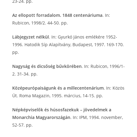
23-24. pp.
Az ellopott forradalom. 1848 centenáriuma
. In:
Rubicon, 1998/2. 44-50. pp.
Lábjegyzet nélkül
. In: Gyurkó János emlékére 1952-
1996. Hatodik Síp Alapítvány, Budapest, 1997. 169-170.
pp.
Nagyság és dicsőség bűvkörében
. In: Rubicon, 1996/1-
2. 31-34. pp.
Középeurópaiságunk és a millecentenárium
. In: Közös
Út. Roma Magazin, 1995. március, 14-15. pp.
Népképviselők és húsosfazekuk – jövedelmek a
Monarchia Magyarországán
. In: IPM, 1994. november,
52-57. pp.