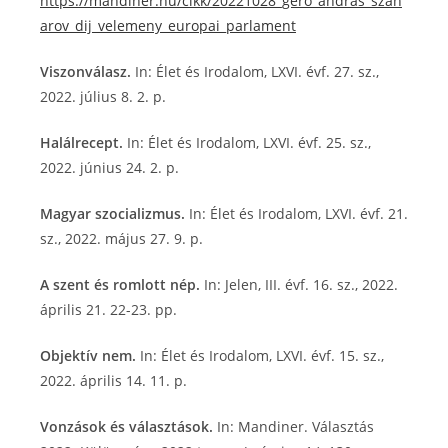
https://mandiner.hu/cikk/20221028_gero_andras_szah
arov_dij_velemeny_europai_parlament
Viszonválasz.
In: Élet és Irodalom, LXVI. évf. 27. sz.,
2022. július 8. 2. p.
Halálrecept.
In: Élet és Irodalom, LXVI. évf. 25. sz.,
2022. június 24. 2. p.
Magyar szocializmus.
In: Élet és Irodalom, LXVI. évf. 21.
sz., 2022. május 27. 9. p.
A szent és romlott nép.
In: Jelen, III. évf. 16. sz., 2022.
április 21. 22-23. pp.
Objektív nem.
In: Élet és Irodalom, LXVI. évf. 15. sz.,
2022. április 14. 11. p.
Vonzások és választások.
In: Mandiner. Választás