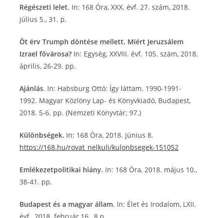
Régészeti lelet
. In: 168 Óra, XXX. évf. 27. szám, 2018.
július 5., 31. p.
Öt érv Trumph döntése mellett. Miért Jeruzsálem
Izrael fővárosa?
In: Egység, XXVIII. évf. 105. szám, 2018.
április, 26-29. pp.
Ajánlás
. In: Habsburg Ottó: Így láttam. 1990-1991-
1992. Magyar Közlöny Lap- és Könyvkiadó, Budapest,
2018. 5-6. pp. (Nemzeti Könyvtár; 97.)
Különbségek.
In: 168 Óra, 2018. június 8.
https://168.hu/rovat_nelkuli/kulonbsegek-151052
Emlékezetpolitikai hiány.
In: 168 Óra, 2018. május 10.,
38-41. pp.
Budapest és a magyar állam
. In: Élet és Irodalom, LXII.
évf., 2018. február 16., 8.p.