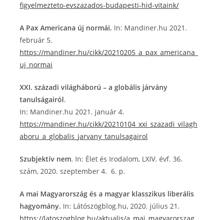
figyelmezteto-evszazados-budapesti-hid-vitaink/
A Pax Americana új normái.
In: Mandiner.hu 2021.
február 5.
https://mandiner.hu/cikk/20210205_a_pax_americana_
uj_normai
XXI. századi világháború – a globális járvány
tanulságairól
.
In: Mandiner.hu 2021. január 4.
https://mandiner.hu/cikk/20210104_xxi_szazadi_vilagh
aboru_a_globalis_jarvany_tanulsagairol
Szubjektív nem
. In: Élet és Irodalom, LXIV. évf. 36.
szám, 2020. szeptember 4. 6. p.
A mai Magyarország és a magyar klasszikus liberális
hagyomány.
In: Látószögblog.hu, 2020. július 21.
https://latoszogblog.hu/aktualis/a_mai_magyarorszag_