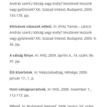
András szerk.) Válság vagy esély? Vesztesek leszünk
vagy győztesek? XXI. Század Intézet, Budapest, 2009.
155-178. pp.
Kihívások válaszok nélkül.
In: (Fritz Tamás – Lánczi
András szerk.) Válság vagy esély? Vesztesek leszünk
vagy győztesek? XXI. Század Intézet, Budapest, 2009. 9-
36. pp.
A válság fénye.
In: HVG, 2009. április 4., 14. szám, 96-
97. pp.
Élő Kísértetek
. In: Népszabadság, Hétvége, 2009.
január 17., 1. p.
Honi válságnarratívák.
In: HVG, 2008. november 1.,
112-113. pp.
Előszó.
In: Budapesti Negyed, 2008. tavasz, 59. szám,