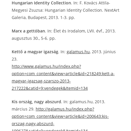
Hungarian Identity Collection
. In: F. Kovács Attila-
Megyesi Zsuzsa: Hungarian Identity Collection. NextArt
Galeria, Budapest, 2013. 1-3. pp.
Marx a gettóban
. In: Élet és Irodalom, LVII. évf., 2013.
augusztus 30., 5-6. pp.
Kettő a magyar igazság
. In:
galamus.hu
, 2013. június
23.
http://www.galamus.hu/index.php?
option=com_content&view=article&id=218249:kett-a-
magyar-igazsag-szarszo-2013-
217222&catid=9:vendegek&Itemid=134
Kis ország, nagy abszurd
. In: galamus.hu, 2013.
március 29.
http://galamus.hu/index.php?
option=com_content&view=article&id=200643:kis-
orszag-nagy-abszurd-
199627&catid=9:vendegek&Itemid=134