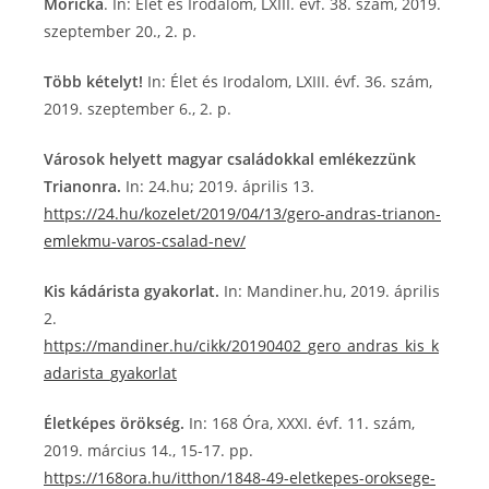
Móricka
. In: Élet és Irodalom, LXIII. évf. 38. szám, 2019.
szeptember 20., 2. p.
Több kételyt!
In: Élet és Irodalom, LXIII. évf. 36. szám,
2019. szeptember 6., 2. p.
Városok helyett magyar családokkal emlékezzünk
Trianonra.
In: 24.hu; 2019. április 13.
https://24.hu/kozelet/2019/04/13/gero-andras-trianon-
emlekmu-varos-csalad-nev/
Kis kádárista gyakorlat.
In: Mandiner.hu, 2019. április
2.
https://mandiner.hu/cikk/20190402_gero_andras_kis_k
adarista_gyakorlat
Életképes örökség.
In: 168 Óra, XXXI. évf. 11. szám,
2019. március 14., 15-17. pp.
https://168ora.hu/itthon/1848-49-eletkepes-oroksege-