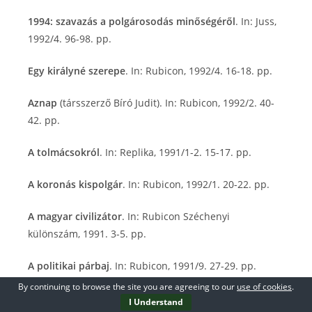
1994: szavazás a polgárosodás minőségéről
. In: Juss,
1992/4. 96-98. pp.
Egy királyné szerepe
. In: Rubicon, 1992/4. 16-18. pp.
Aznap
(társszerző Bíró Judit). In: Rubicon, 1992/2. 40-
42. pp.
A tolmácsokról
. In: Replika, 1991/1-2. 15-17. pp.
A koronás kispolgár
. In: Rubicon, 1992/1. 20-22. pp.
A magyar civilizátor
. In: Rubicon Széchenyi
különszám, 1991. 3-5. pp.
A politikai párbaj
. In: Rubicon, 1991/9. 27-29. pp.
By continuing to browse the site you are agreeing to our
use of cookies
.
A társadalom arcai
. In: Kritika, 1991/9. 3-4. pp.
I Understand