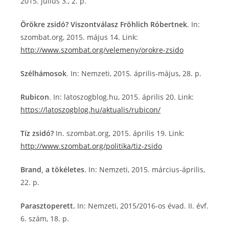
2015. július 3., 2. p.
Örökre zsidó? Viszontválasz Fröhlich Róbertnek
. In:
szombat.org, 2015. május 14. Link:
http://www.szombat.org/velemeny/orokre-zsido
Szélhámosok
. In: Nemzeti, 2015. április-május, 28. p.
Rubicon
. In: latoszogblog.hu, 2015. április 20. Link:
https://latoszogblog.hu/aktualis/rubicon/
Tíz zsidó?
In. szombat.org, 2015. április 19. Link:
http://www.szombat.org/politika/tiz-zsido
Brand, a tökéletes
. In: Nemzeti, 2015. március-április,
22. p.
Parasztoperett.
In: Nemzeti, 2015/2016-os évad. II. évf.
6. szám, 18. p.