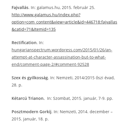
Fajvallás
. In: galamus.hu, 2015. február 25.
http://www.galamus.hu/index.php?
option=com_content&view=article&id=446718:fajvallas
&catid=71&Itemid=135
Rectification
. In:
hungarianspectrum.wordpress.com/2015/01/26/an-
attempt-at-character-assassination-but-to-what-
end/comment-page-2/#comment-92528
Szex és gyilkosság
. In: Nemzeti, 2014/2015 őszi évad,
28. p.
Kétarcú Trianon.
In: Szombat, 2015. január, 7-9. pp.
Posztmodern Gorkij
. In: Nemzeti, 2014. december –
2015. január, 18. p.