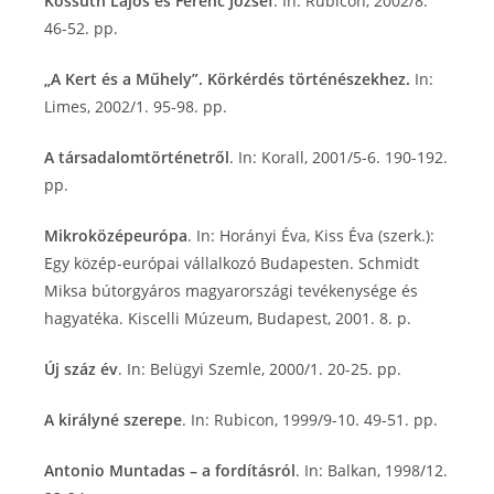
Kossuth Lajos és Ferenc József
. In: Rubicon, 2002/8.
46-52. pp.
„A Kert és a Műhely”. Körkérdés történészekhez.
In:
Limes, 2002/1. 95-98. pp.
A társadalomtörténetről
. In: Korall, 2001/5-6. 190-192.
pp.
Mikroközépeurópa
. In: Horányi Éva, Kiss Éva (szerk.):
Egy közép-európai vállalkozó Budapesten. Schmidt
Miksa bútorgyáros magyarországi tevékenysége és
hagyatéka. Kiscelli Múzeum, Budapest, 2001. 8. p.
Új száz év
. In: Belügyi Szemle, 2000/1. 20-25. pp.
A királyné szerepe
. In: Rubicon, 1999/9-10. 49-51. pp.
Antonio Muntadas – a fordításról
. In: Balkan, 1998/12.