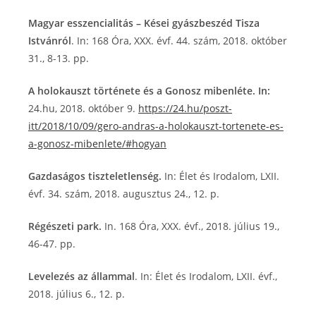
Magyar esszencialitás – Kései gyászbeszéd Tisza
Istvánról
. In: 168 Óra, XXX. évf. 44. szám, 2018. október
31., 8-13. pp.
A holokauszt története és a Gonosz mibenléte. In:
24.hu, 2018. október 9.
https://24.hu/poszt-
itt/2018/10/09/gero-andras-a-holokauszt-tortenete-es-
a-gonosz-mibenlete/#hogyan
Gazdaságos tiszteletlenség.
In: Élet és Irodalom, LXII.
évf. 34. szám, 2018. augusztus 24., 12. p.
Régészeti park.
In. 168 Óra, XXX. évf., 2018. július 19.,
46-47. pp.
Levelezés az állammal
. In: Élet és Irodalom, LXII. évf.,
2018. július 6., 12. p.