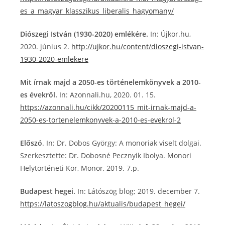
es_a_magyar_klasszikus_liberalis_hagyomany/
Diószegi István (1930-2020) emlékére.
In: Újkor.hu,
2020. június 2.
http://ujkor.hu/content/dioszegi-istvan-
1930-2020-emlekere
Mit írnak majd a 2050-es történelemkönyvek a 2010-
es évekről.
In: Azonnali.hu, 2020. 01. 15.
https://azonnali.hu/cikk/20200115_mit-irnak-majd-a-
2050-es-tortenelemkonyvek-a-2010-es-evekrol-2
Előszó
. In: Dr. Dobos György: A monoriak viselt dolgai.
Szerkesztette: Dr. Dobosné Pecznyik Ibolya. Monori
Helytörténeti Kör, Monor, 2019. 7.p.
Budapest hegei.
In: Látószög blog; 2019. december 7.
https://latoszogblog.hu/aktualis/budapest_hegei/