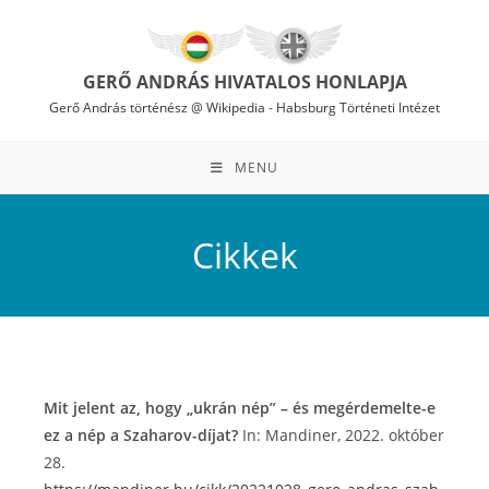
Skip
to
content
GERŐ ANDRÁS HIVATALOS HONLAPJA
Gerő András történész @ Wikipedia
-
Habsburg Történeti Intézet
MENU
Cikkek
Mit jelent az, hogy „ukrán nép” – és megérdemelte-e
ez a nép a Szaharov-díjat?
In: Mandiner, 2022. október
28.