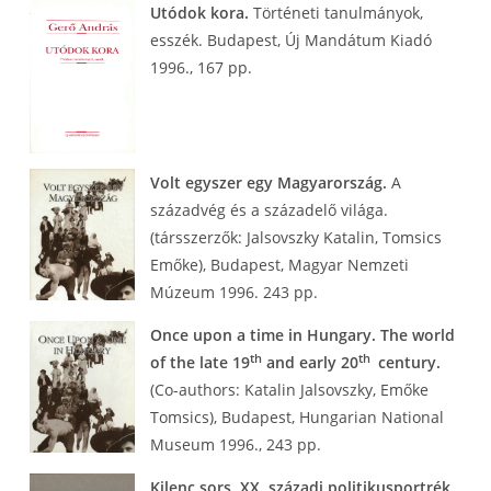
Utódok kora.
Történeti tanulmányok,
esszék. Budapest, Új Mandátum Kiadó
1996., 167 pp.
Volt egyszer egy Magyarország.
A
századvég és a századelő világa.
(társszerzők: Jalsovszky Katalin, Tomsics
Emőke), Budapest, Magyar Nemzeti
Múzeum 1996. 243 pp.
Once upon a time in Hungary. The world
th
th
of the late 19
and early 20
century.
(Co-authors: Katalin Jalsovszky, Emőke
Tomsics), Budapest, Hungarian National
Museum 1996., 243 pp.
Kilenc sors. XX. századi politikusportrék
.