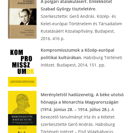
A polgári átalakulásért. Emlékkötet
Szabad György tiszteletére
.
Szerkesztette: Gerő András. Közép- és
Kelet-európai Történelem és Társadalom
Kutatásáért Közalapítvány, Budapest,
2016. 416 p.
Kompromisszumok a Közép-európai
politikai kultúrában.
Habsburg Történeti
Intézet. Budapest, 2014, 151. pp.
Merénylettől hadüzenetig. A béke utolsó
hónapja a Monarchia Magyarországán
(1914. június 28. – 1914. július 28.)
. A
bevezető tanulmányt írta és a kötetet
szerkesztette Gerő András. Habsburg
Történeti Intézet – Első Világháborús