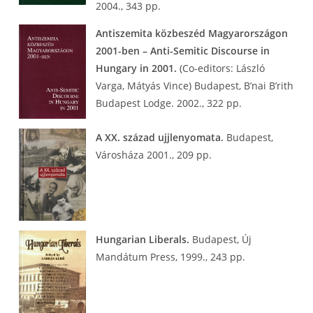
2004., 343 pp.
Antiszemita közbeszéd Magyarországon
2001-ben – Anti-Semitic Discourse in
Hungary in 2001.
(Co-editors: László
Varga, Mátyás Vince) Budapest, B’nai B’rith
Budapest Lodge. 2002., 322 pp.
A XX. század ujjlenyomata.
Budapest,
Városháza 2001., 209 pp.
Hungarian Liberals.
Budapest, Új
Mandátum Press, 1999., 243 pp.