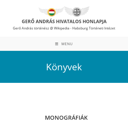
Skip
to
content
GERŐ ANDRÁS HIVATALOS HONLAPJA
Gerő András történész @ Wikipedia
-
Habsburg Történeti Intézet
MENU
Könyvek
MONOGRÁFIÁK