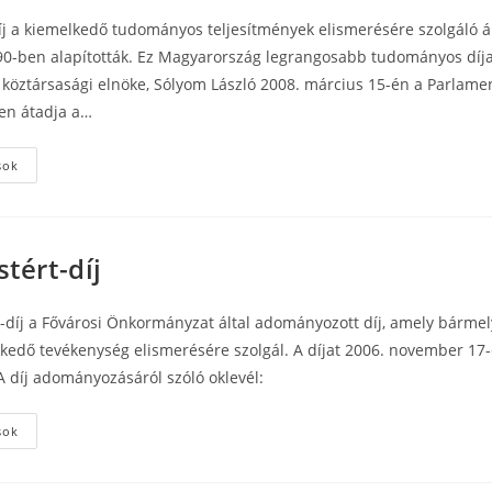
íj a kiemelkedő tudományos teljesítmények elismerésére szolgáló á
990-ben alapították. Ez Magyarország legrangosabb tudományos díja
köztársasági elnöke, Sólyom László 2008. március 15-én a Parlame
en átadja a…
Széchenyi-
sok
díj
tért-díj
-díj a Fővárosi Önkormányzat által adományozott díj, amely bármel
lkedő tevékenység elismerésére szolgál. A díjat 2006. november 17
 díj adományozásáról szóló oklevél:
Budapestért-
sok
díj