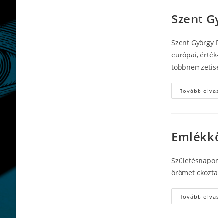
Szent G
Szent György R
európai, érték
többnemzetisé
Tovább olva
Emlékk
Születésnapom
örömet okozta
Tovább olva