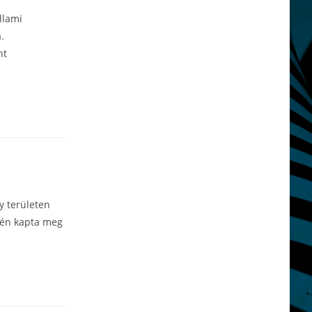
llami
.
nt
y területen
-én kapta meg