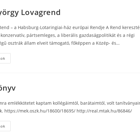
yörgy Lovagrend
end – a Habsburg-Lotaringiai-ház európai Rendje A Rend keresztény
-konzervatív, pártsemleges, a liberális gazdaságpolitikát és a régi
gű osztrák állam elveit támogató, főképpen a Közép- és…
Szent
sok
György
Lovagrend
önyv
ra emlékkötetet kaptam kollégáimtól, barátaimtól, volt tanítványai
k. https://mek.oszk.hu/18600/18695/ http://real.mtak.hu/86846/
Emlékkönyv
sok