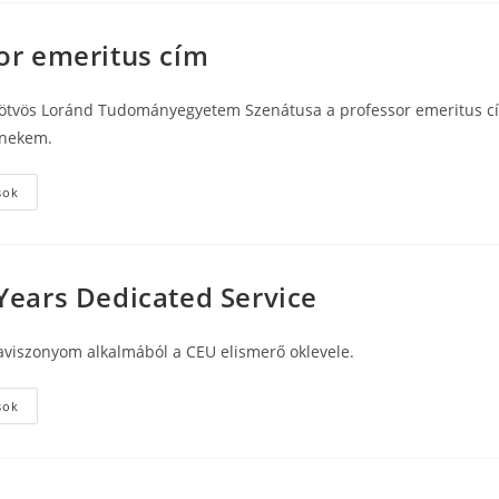
or emeritus cím
ötvös Loránd Tudományegyetem Szenátusa a professor emeritus c
nekem.
Professor
sok
emeritus
cím
Years Dedicated Service
viszonyom alkalmából a CEU elismerő oklevele.
CEU
sok
20
Years
Dedicated
Service