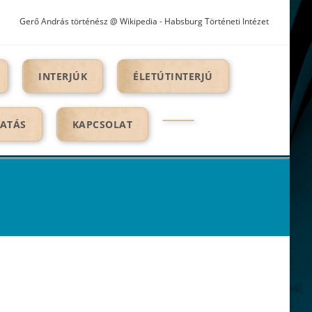
Gerő András történész @ Wikipedia
-
Habsburg Történeti Intézet
INTERJÚK
ÉLETÚTINTERJÚ
TATÁS
KAPCSOLAT
TOGGLE
WEBSITE
SEARCH