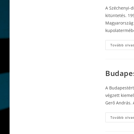
A Széchenyi-d
kitüntetés. 1
Magyarország 
kupolaterméb
Tovább olva
Budapes
A Budapestért
végzett kieme
Gerő András. A
Tovább olva