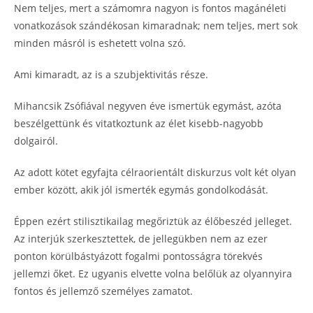
Nem teljes, mert a számomra nagyon is fontos magánéleti
vonatkozások szándékosan kimaradnak; nem teljes, mert sok
minden másról is eshetett volna szó.
Ami kimaradt, az is a szubjektivitás része.
Mihancsik Zsófiával negyven éve ismertük egymást, azóta
beszélgettünk és vitatkoztunk az élet kisebb-nagyobb
dolgairól.
Az adott kötet egyfajta célraorientált diskurzus volt két olyan
ember között, akik jól ismerték egymás gondolkodását.
Éppen ezért stilisztikailag megőriztük az élőbeszéd jelleget.
Az interjúk szerkesztettek, de jellegükben nem az ezer
ponton körülbástyázott fogalmi pontosságra törekvés
jellemzi őket. Ez ugyanis elvette volna belőlük az olyannyira
fontos és jellemző személyes zamatot.