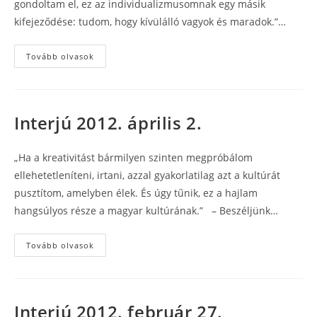
gondoltam el, ez az individualizmusomnak egy másik
kifejeződése: tudom, hogy kívülálló vagyok és maradok.”…
Interjú
Tovább olvasok
2012.
április
10.
Interjú 2012. április 2.
„Ha a kreativitást bármilyen szinten megpróbálom
ellehetetleníteni, irtani, azzal gyakorlatilag azt a kultúrát
pusztítom, amelyben élek. És úgy tűnik, ez a hajlam
hangsúlyos része a magyar kultúrának.” – Beszéljünk…
Interjú
Tovább olvasok
2012.
április
2.
Interjú 2012. február 27.