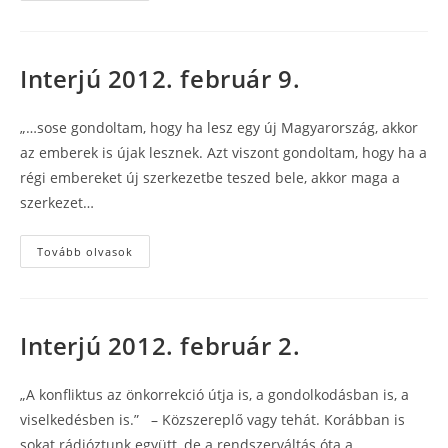
február
20.
Interjú 2012. február 9.
„…sose gondoltam, hogy ha lesz egy új Magyarország, akkor
az emberek is újak lesznek. Azt viszont gondoltam, hogy ha a
régi embereket új szerkezetbe teszed bele, akkor maga a
szerkezet…
Interjú
Tovább olvasok
2012.
február
9.
Interjú 2012. február 2.
„A konfliktus az önkorrekció útja is, a gondolkodásban is, a
viselkedésben is.” – Közszereplő vagy tehát. Korábban is
sokat rádióztunk együtt, de a rendszerváltás óta a