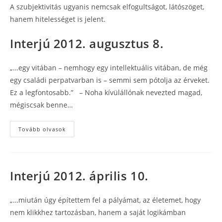
A szubjektivitás ugyanis nemcsak elfogultságot, látószöget,
hanem hitelességet is jelent.
Interjú 2012. augusztus 8.
„…egy vitában – nemhogy egy intellektuális vitában, de még
egy családi perpatvarban is – semmi sem pótolja az érveket.
Ez a legfontosabb.” – Noha kívülállónak nevezted magad,
mégiscsak benne…
Interjú
Tovább olvasok
2012.
augusztus
8.
Interjú 2012. április 10.
„…miután úgy építettem fel a pályámat, az életemet, hogy
nem klikkhez tartozásban, hanem a saját logikámban