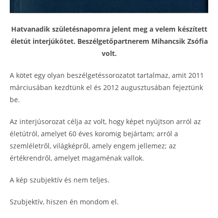
Hatvanadik születésnapomra jelent meg a velem készített
életút interjúkötet. Beszélgetőpartnerem Mihancsik Zsófia
volt.
A kötet egy olyan beszélgetéssorozatot tartalmaz, amit 2011
márciusában kezdtünk el és 2012 augusztusában fejeztünk
be.
Az interjúsorozat célja az volt, hogy képet nyújtson arról az
életútról, amelyet 60 éves koromig bejártam; arról a
szemléletről, világképről, amely engem jellemez; az
értékrendről, amelyet magaménak vallok.
A kép szubjektív és nem teljes.
Szubjektív, hiszen én mondom el.