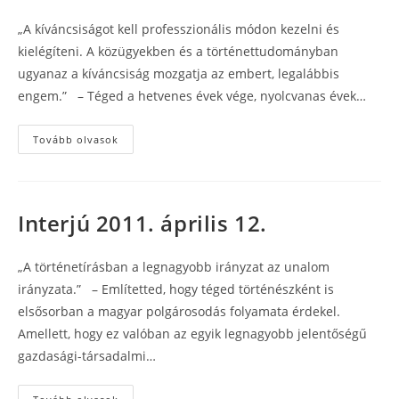
„A kíváncsiságot kell professzionális módon kezelni és
kielégíteni. A közügyekben és a történettudományban
ugyanaz a kíváncsiság mozgatja az embert, legalábbis
engem.” – Téged a hetvenes évek vége, nyolcvanas évek…
Interjú
Tovább olvasok
2011.
május
11.
Interjú 2011. április 12.
„A történetírásban a legnagyobb irányzat az unalom
irányzata.” – Említetted, hogy téged történészként is
elsősorban a magyar polgárosodás folyamata érdekel.
Amellett, hogy ez valóban az egyik legnagyobb jelentőségű
gazdasági-társadalmi…