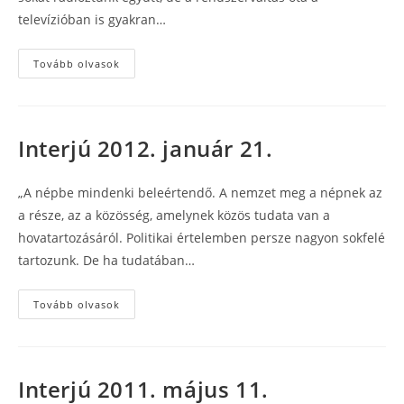
televízióban is gyakran…
Interjú
Tovább olvasok
2012.
február
2.
Interjú 2012. január 21.
„A népbe mindenki beleértendő. A nemzet meg a népnek az
a része, az a közösség, amelynek közös tudata van a
hovatartozásáról. Politikai értelemben persze nagyon sokfelé
tartozunk. De ha tudatában…
Interjú
Tovább olvasok
2012.
január
21.
Interjú 2011. május 11.