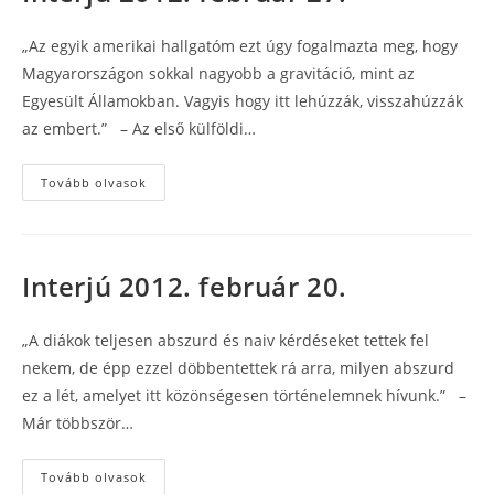
„Az egyik amerikai hallgatóm ezt úgy fogalmazta meg, hogy
Magyarországon sokkal nagyobb a gravitáció, mint az
Egyesült Államokban. Vagyis hogy itt lehúzzák, visszahúzzák
az embert.” – Az első külföldi…
Interjú
Tovább olvasok
2012.
február
27.
Interjú 2012. február 20.
„A diákok teljesen abszurd és naiv kérdéseket tettek fel
nekem, de épp ezzel döbbentettek rá arra, milyen abszurd
ez a lét, amelyet itt közönségesen történelemnek hívunk.” –
Már többször…
Interjú
Tovább olvasok
2012.