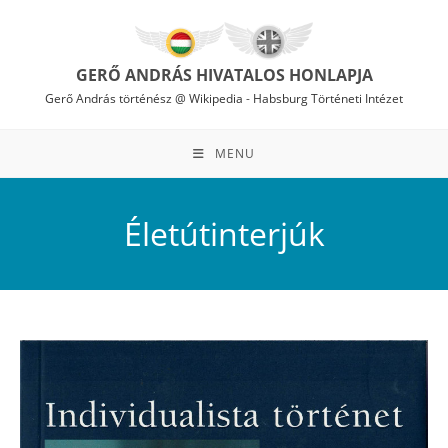
Skip
to
content
GERŐ ANDRÁS HIVATALOS HONLAPJA
Gerő András történész @ Wikipedia
-
Habsburg Történeti Intézet
MENU
Életútinterjúk