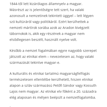
1844-től lett kizárólagos államnyelv a magyar.
Másrészt az is jelentőségre tett szert, ha valaki
azonosult a nemzetinek tekintett üggyel – lett légyen
szó kultúráról vagy politikáról. Ezért kerülhettek a
nemzeti mártírok sorába azok az Aradon kivégzett
tábornokok is, akik egy részének a magyar nem
elsődlegesen beszélt, használt nyelve volt.
Később a nemzet fogalmában egyre nagyobb szerepet
játszott az etnikai elem – nevezetesen az, hogy valaki
származását tekintve magyar-e.
A kulturális és etnikai tartalmú magyarságfelfogás
természetesen ellentétbe kerülhetett, hiszen etnikai
alapon a szláv származású Petőfi Sándor vagy Kossuth
Lajos nem magyar. Az etnikai elv főként a 20. századra
elég alaposan és mélyen beépült a nemzetfogalomba.