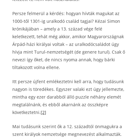
Persze felmerül a kérdés: hogyan hívták magukat az
1000-től 1301-ig uralkodó család tagjai? Kézai Simon
krónikájában – amely a 13. század vége felé
keletkezett, tehát még akkor, amikor Magyarországnak
Árpád-házi királyai voltak – az uralkodócsaládot úgy
hívja mint Turul-nemzetségét (de genere turul). Csak ő
nevezi így őket, de nincs nyoma annak, hogy bárki
tiltakozott volna ellene.
Itt persze újfent emlékeztetni kell arra, hogy tudásunk
nagyon is töredékes. Egyszer valaki ezt úgy jellemezte,
mintha egy ezer darabból álló puzzle néhány elemét
megtalálnánk, és ebből akarnánk az összképre
következtetni.
[2]
Mai tudásunk szerint ők a 12. századtól önmagukra a
szent királyok nemzetsége megnevezést alkalmazták.