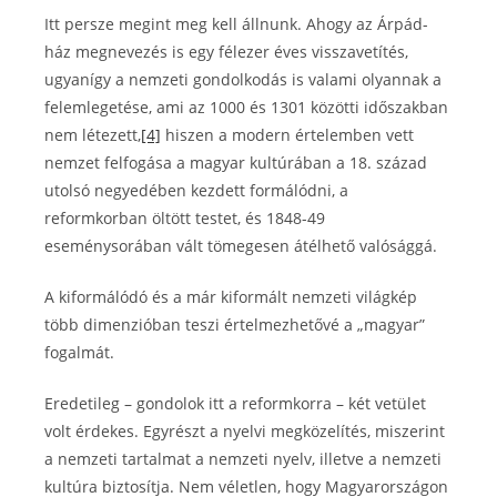
Itt persze megint meg kell állnunk. Ahogy az Árpád-
ház megnevezés is egy félezer éves visszavetítés,
ugyanígy a nemzeti gondolkodás is valami olyannak a
felemlegetése, ami az 1000 és 1301 közötti időszakban
nem létezett,
[4]
hiszen a modern értelemben vett
nemzet felfogása a magyar kultúrában a 18. század
utolsó negyedében kezdett formálódni, a
reformkorban öltött testet, és 1848-49
eseménysorában vált tömegesen átélhető valósággá.
A kiformálódó és a már kiformált nemzeti világkép
több dimenzióban teszi értelmezhetővé a „magyar”
fogalmát.
Eredetileg – gondolok itt a reformkorra – két vetület
volt érdekes. Egyrészt a nyelvi megközelítés, miszerint
a nemzeti tartalmat a nemzeti nyelv, illetve a nemzeti
kultúra biztosítja. Nem véletlen, hogy Magyarországon