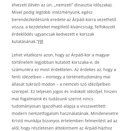
élvezett (lévén az ún. „nemzeti” dinasztia időszaka).
Mivel pedig legtöbb intézményünk, egész
berendezkedésünk eredete az Árpád-korra vezethető
vissza, a kezdeteket megillető kíváncsiság, felfokozott
érdeklődés ugyancsak kedvezett e korszak
kutatásának.”
[9]
Lehet vitatkozni azon, hogy az Árpád-kor a magyar
történelem legjobban kutatott korszaka-e, de
számunkra ez most érdektelen. Az érdekes az, hogy a
fenti idézetben – mintegy a történettudomány mai
állását tükröző módon – a nemzeti szó idézőjelben
szerepel. Ez teljesen jogos és indokolt idézőjel, hiszen
mai fogalmaink és tudásunk szerint nincs
tudományosan igazolható alapja a visszavetített
modern nemzetfogalom használatának. Mindenesetre
Kristó munkája bizonyos értelemben felmentést ad az
alól, hogy részletesen áttekintsem az Árpád-házhoz