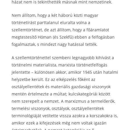
házat nem is tekinthették másnak mint nemzetinek.
Nem állítom, hogy a két háború közti magyar
történetírást parttalanul eluralta volna a
szellemtörténet, de azt állítom, hogy a főáramlatot
megtestesítő Hóman (és Szekfű) ebben a felfogásban
fogalmaztak, s mindezt nagy hatással tették.
A szellemtörténettel szembeni legnagyobb kihívást a
történelmi materialista, marxista történetfelfogás
jelentette – különösen akkor, amikor 1945 után hatalmi
helyzetbe került. Ez az elképzelés főként az
osztályellentétek és materiális gazdasági viszonyok
mentén értelmezte a múltat; kulcskategóriái között
nem szerepelt a nemzet. A marxizmus a termelőerők,
termelési viszonyok, osztályok, osztályellentétek
terminológiáját vetítette vissza azokra a korszakokra is,
amikor ezek a kifejezések még nem voltak igazán