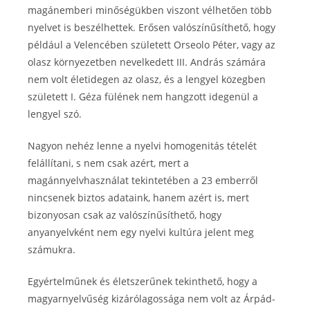
magánemberi minőségükben viszont vélhetően több
nyelvet is beszélhettek. Erősen valószínűsíthető, hogy
például a Velencében született Orseolo Péter, vagy az
olasz környezetben nevelkedett III. András számára
nem volt életidegen az olasz, és a lengyel közegben
született I. Géza fülének nem hangzott idegenül a
lengyel szó.
Nagyon nehéz lenne a nyelvi homogenitás tételét
felállítani, s nem csak azért, mert a
magánnyelvhasználat tekintetében a 23 emberről
nincsenek biztos adataink, hanem azért is, mert
bizonyosan csak az valószínűsíthető, hogy
anyanyelvként nem egy nyelvi kultúra jelent meg
számukra.
Egyértelműnek és életszerűnek tekinthető, hogy a
magyarnyelvűség kizárólagossága nem volt az Árpád-