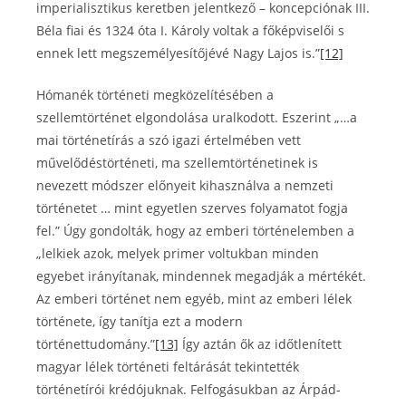
imperialisztikus keretben jelentkező – koncepciónak III.
Béla fiai és 1324 óta I. Károly voltak a főképviselői s
ennek lett megszemélyesítőjévé Nagy Lajos is.”
[12]
Hómanék történeti megközelítésében a
szellemtörténet elgondolása uralkodott. Eszerint „…a
mai történetírás a szó igazi értelmében vett
művelődéstörténeti, ma szellemtörténetinek is
nevezett módszer előnyeit kihasználva a nemzeti
történetet … mint egyetlen szerves folyamatot fogja
fel.” Úgy gondolták, hogy az emberi történelemben a
„lelkiek azok, melyek primer voltukban minden
egyebet irányítanak, mindennek megadják a mértékét.
Az emberi történet nem egyéb, mint az emberi lélek
története, így tanítja ezt a modern
történettudomány.”
[13]
Így aztán ők az időtlenített
magyar lélek történeti feltárását tekintették
történetírói krédójuknak. Felfogásukban az Árpád-