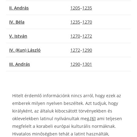
II. András
1205
–
1235
IV. Béla
1235
–
1270
V. István
1270
–
1272
IV. (Kun) László
1272
–
1290
III. András
1290
–
1301
Hitelt érdemlő információnk nincs arról, hogy ezek az
emberek milyen nyelven beszéltek. Azt tudjuk, hogy
királyként, az általuk kibocsátott törvényekben és
oklevelekben latinul nyilvánultak meg,
[6]
ami teljesen
megfelelt a korabeli európai kulturális normáknak.
Hivatalos minőségben tehát a latint használták,