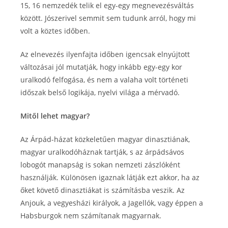
15, 16 nemzedék telik el egy-egy megnevezésváltás
között. Jószerivel semmit sem tudunk arról, hogy mi
volt a köztes időben.
Az elnevezés ilyenfajta időben igencsak elnyújtott
változásai jól mutatják, hogy inkább egy-egy kor
uralkodó felfogása, és nem a valaha volt történeti
időszak belső logikája, nyelvi világa a mérvadó.
Mitől lehet magyar?
Az Árpád-házat közkeletűen magyar dinasztiának,
magyar uralkodóháznak tartják, s az árpádsávos
lobogót manapság is sokan nemzeti zászlóként
használják. Különösen igaznak látják ezt akkor, ha az
őket követő dinasztiákat is számításba veszik. Az
Anjouk, a vegyesházi királyok, a Jagellók, vagy éppen a
Habsburgok nem számítanak magyarnak.