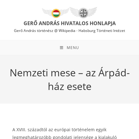
Skip
to
content
GERŐ ANDRÁS HIVATALOS HONLAPJA
Gerő András történész @ Wikipedia
-
Habsburg Történeti Intézet
MENU
Nemzeti mese – az Árpád-
ház esete
A XVIII. századtól az európai történelem egyik
legmeghatározóbb gondolati jelensége a kialakuló