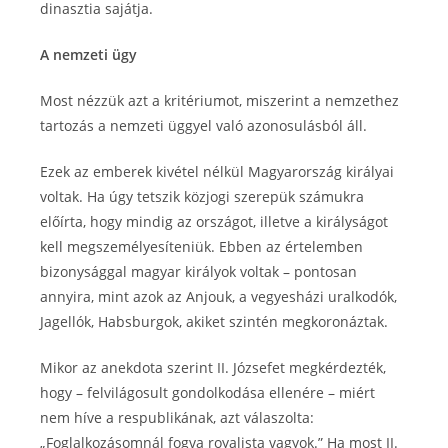
dinasztia sajátja.
A nemzeti ügy
Most nézzük azt a kritériumot, miszerint a nemzethez
tartozás a nemzeti üggyel való azonosulásból áll.
Ezek az emberek kivétel nélkül Magyarország királyai
voltak. Ha úgy tetszik közjogi szerepük számukra
előírta, hogy mindig az országot, illetve a királyságot
kell megszemélyesíteniük. Ebben az értelemben
bizonysággal magyar királyok voltak – pontosan
annyira, mint azok az Anjouk, a vegyesházi uralkodók,
Jagellók, Habsburgok, akiket szintén megkoronáztak.
Mikor az anekdota szerint II. Józsefet megkérdezték,
hogy – felvilágosult gondolkodása ellenére – miért
nem híve a respublikának, azt válaszolta:
„Foglalkozásomnál fogva royalista vagyok.” Ha most II.