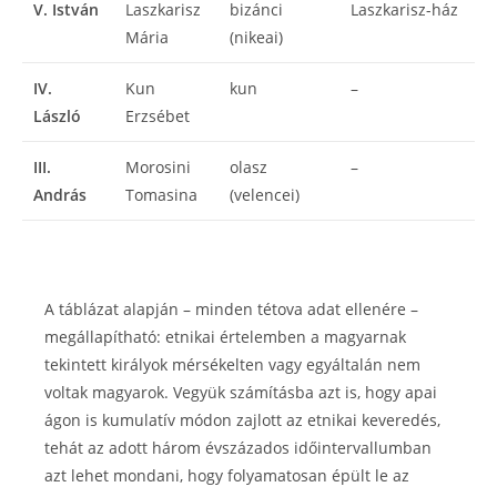
V. István
Laszkarisz
bizánci
Laszkarisz-ház
Mária
(nikeai)
IV.
Kun
kun
–
László
Erzsébet
III.
Morosini
olasz
–
András
Tomasina
(velencei)
A táblázat alapján – minden tétova adat ellenére –
megállapítható: etnikai értelemben a magyarnak
tekintett királyok mérsékelten vagy egyáltalán nem
voltak magyarok. Vegyük számításba azt is, hogy apai
ágon is kumulatív módon zajlott az etnikai keveredés,
tehát az adott három évszázados időintervallumban
azt lehet mondani, hogy folyamatosan épült le az