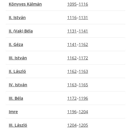
Könyves Kálmán
1095
–
1116
II. István
1116
–
1131
II. (Vak) Béla
1131
–
1141
II. Géza
1141
–
1162
III. István
1162
–
1172
II. László
1162
–
1163
IV. István
1163
–
1165
III. Béla
1172
–
1196
Imre
1196
–
1204
III. László
1204
–
1205