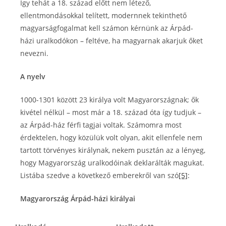
Így tehát a 18. század előtt nem létező,
ellentmondásokkal telített, modernnek tekinthető
magyarságfogalmat kell számon kérnünk az Árpád-
házi uralkodókon – feltéve, ha magyarnak akarjuk őket
nevezni.
A nyelv
1000-1301 között 23 királya volt Magyarországnak; ők
kivétel nélkül – most már a 18. század óta így tudjuk –
az Árpád-ház férfi tagjai voltak. Számomra most
érdektelen, hogy közülük volt olyan, akit ellenfele nem
tartott törvényes királynak, nekem pusztán az a lényeg,
hogy Magyarország uralkodóinak deklarálták magukat.
Listába szedve a következő emberekről van szó
[5]
:
Magyarország Árpád-házi királyai