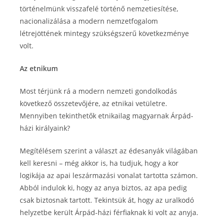
történelmünk visszafelé történő nemzetiesítése,
nacionalizálása a modern nemzetfogalom
létrejöttének mintegy szükségszerű következménye
volt.
Az etnikum
Most térjünk rá a modern nemzeti gondolkodás
következő összetevőjére, az etnikai vetületre.
Mennyiben tekinthetők etnikailag magyarnak Árpád-
házi királyaink?
Megítélésem szerint a választ az édesanyák világában
kell keresni – még akkor is, ha tudjuk, hogy a kor
logikája az apai leszármazási vonalat tartotta számon.
Abból indulok ki, hogy az anya biztos, az apa pedig
csak biztosnak tartott. Tekintsük át, hogy az uralkodó
helyzetbe került Árpád-házi férfiaknak ki volt az anyja.