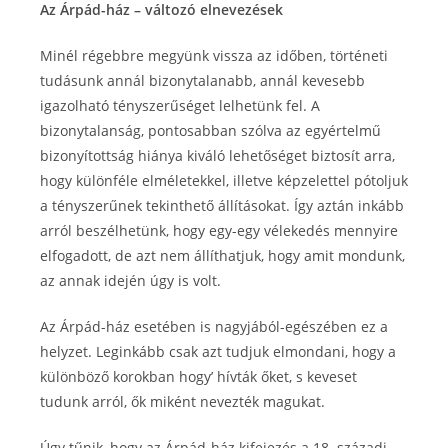
Az Árpád-ház – változó elnevezések
Minél régebbre megyünk vissza az időben, történeti
tudásunk annál bizonytalanabb, annál kevesebb
igazolható tényszerűséget lelhetünk fel. A
bizonytalanság, pontosabban szólva az egyértelmű
bizonyítottság hiánya kiváló lehetőséget biztosít arra,
hogy különféle elméletekkel, illetve képzelettel pótoljuk
a tényszerűnek tekinthető állításokat. Így aztán inkább
arról beszélhetünk, hogy egy-egy vélekedés mennyire
elfogadott, de azt nem állíthatjuk, hogy amit mondunk,
az annak idején úgy is volt.
Az Árpád-ház esetében is nagyjából-egészében ez a
helyzet. Leginkább csak azt tudjuk elmondani, hogy a
különböző korokban hogy’ hívták őket, s keveset
tudunk arról, ők miként nevezték magukat.
Úgy tűnik, hogy az Árpád-ház kifejezés a 18. századi