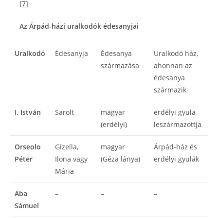
[7]
Az Árpád-házi uralkodók édesanyjai
Uralkodó
Édesanyja
Édesanya
Uralkodó ház,
származása
ahonnan az
édesanya
származik
I. István
Sarolt
magyar
erdélyi gyula
(erdélyi)
leszármazottja
Orseolo
Gizella,
magyar
Árpád-ház és
Péter
Ilona vagy
(Géza lánya)
erdélyi gyulák
Mária
Aba
–
–
–
Sámuel