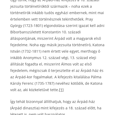
jezsuita történetíróktól származik – noha ezek a
történetírók inkább tudós egyházi embernek, mint mai
értelemben vett történésznek tekinthetőek. Pray
György (1723-1801) elgondolása szerint igazat kell adni
Bíborbanszületett Konstantin 10. századi
álláspontjának, miszerint Árpád volt a magyarok első
fejedelme. Noha egy másik jezsuita történetíró, Katona
István (1732-1811) nem értett vele egyet, merthogy ő
inkább Anonymus 12. század végi, 13. század eleji
állítását fogadta el, miszerint Álmos volt az első
fejedelem, mégiscsak ő terjesztette el az Árpád-ház és
az Árpád-kor fogalmakat. A kifejezés kitalálása Pálma
Károly Ferenc (1735-1787) nevéhez kötődik, de Katona
volt az, aki közkeletűvé tette.
[1]
Így tehát bizonnyal állíthatjuk, hogy az Árpád-ház
(Árpád dinasztia) mint kifejezés a 18. század előtt, ha
létezett is, nem volt használatos.