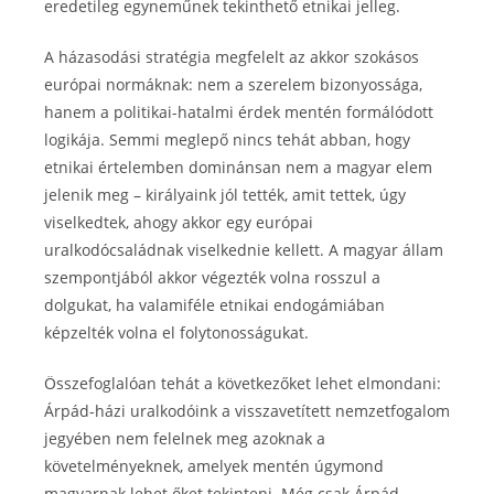
eredetileg egyneműnek tekinthető etnikai jelleg.
A házasodási stratégia megfelelt az akkor szokásos
európai normáknak: nem a szerelem bizonyossága,
hanem a politikai-hatalmi érdek mentén formálódott
logikája. Semmi meglepő nincs tehát abban, hogy
etnikai értelemben dominánsan nem a magyar elem
jelenik meg – királyaink jól tették, amit tettek, úgy
viselkedtek, ahogy akkor egy európai
uralkodócsaládnak viselkednie kellett. A magyar állam
szempontjából akkor végezték volna rosszul a
dolgukat, ha valamiféle etnikai endogámiában
képzelték volna el folytonosságukat.
Összefoglalóan tehát a következőket lehet elmondani:
Árpád-házi uralkodóink a visszavetített nemzetfogalom
jegyében nem felelnek meg azoknak a
követelményeknek, amelyek mentén úgymond
magyarnak lehet őket tekinteni. Még csak Árpád-