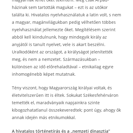
házinak sem tartották magukat – ezt is az utókor
találta ki. Hivatalos nyelvhasználatuk a latin volt, s nem
a magyar, magánvilágukban pedig vélhetően többes
nyelvhasználat jellemezte őket. Megítélésem szerint
abból kell kiindulnunk, hogy mindegyik király az
anyjától is tanult nyelvet, vele is akart beszélni.
Uralkodóként az országot, a királyságot jelenítették
meg, és nem a nemzetet. Származásukban –
különösen az idő előrehaladtával – etnikailag egyre
inhomogénebb képet mutatnak.
Tény viszont, hogy Magyarország királyai voltak, és
életvitelszerűen itt is éltek. Sokukat Székesfehérváron
temették el, maradványaik napjainkra szinte
kibogozhatatlanul összekeveredtek; pont úgy, ahogy ők
annak idején más etnikumokkal.
A hivatalos történetírás és a „nemzeti dinasztia”