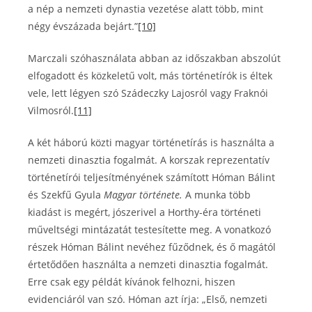
a nép a nemzeti dynastia vezetése alatt több, mint
négy évszázada bejárt.”
[10]
Marczali szóhasználata abban az időszakban abszolút
elfogadott és közkeletű volt, más történetírók is éltek
vele, lett légyen szó Szádeczky Lajosról vagy Fraknói
Vilmosról.
[11]
A két háború közti magyar történetírás is használta a
nemzeti dinasztia fogalmát. A korszak reprezentatív
történetírói teljesítményének számított Hóman Bálint
és Szekfű Gyula
Magyar története.
A munka több
kiadást is megért, jószerivel a Horthy-éra történeti
műveltségi mintázatát testesítette meg. A vonatkozó
részek Hóman Bálint nevéhez fűződnek, és ő magától
értetődően használta a nemzeti dinasztia fogalmát.
Erre csak egy példát kívánok felhozni, hiszen
evidenciáról van szó. Hóman azt írja: „Első, nemzeti