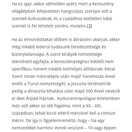
Ha ez igaz, akkor vélhetően azért, mert a keresztény
világképben kifejezetten hangsúlyos szerepe volt a
szentek kultuszának, és a családhoz kötődően több
szentet is fel lehetett sorolni, mutatni.
[3]
Ha az elmondottakat időben is ábrázolni akarjuk, akkor
még inkább kiderül tudásunk töredezettsége és
bizonytalansága. A szent királyok nemzetsége
tekinthető egyfajta, a kereszténységhez kötődő nem
specifikus, hanem inkább közhelyes állításnak; Kézai
Szent István trónralépte után majd’ háromszáz évvel
említi a Turul-nemzetségét; a jezsuita történetírók
pedig a dinasztia kihalása után majd 500 évvel nevezik
el őket Árpád-háznak. Kulturantropológiai értelemben
más volt akkor az idő fogalma, mint a XX.- XXI.
században, tehát kicsit eltérő mércével kell a ritmust
mérni. De így is figyelemreméltó, hogy – ha egy
nemzedéket harminc évnek veszünk – 10 vagy éppen