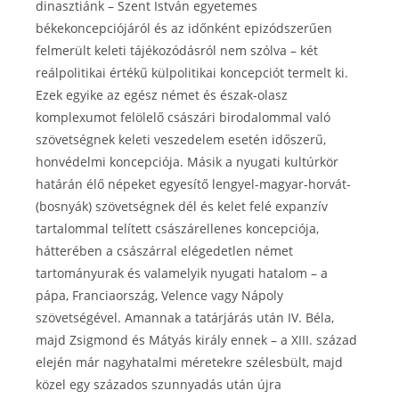
dinasztiánk – Szent István egyetemes
békekoncepciójáról és az időnként epizódszerűen
felmerült keleti tájékozódásról nem szólva – két
reálpolitikai értékű külpolitikai koncepciót termelt ki.
Ezek egyike az egész német és észak-olasz
komplexumot felölelő császári birodalommal való
szövetségnek keleti veszedelem esetén időszerű,
honvédelmi koncepciója. Másik a nyugati kultúrkör
határán élő népeket egyesítő lengyel-magyar-horvát-
(bosnyák) szövetségnek dél és kelet felé expanzív
tartalommal telített császárellenes koncepciója,
hátterében a császárral elégedetlen német
tartományurak és valamelyik nyugati hatalom – a
pápa, Franciaország, Velence vagy Nápoly
szövetségével. Amannak a tatárjárás után IV. Béla,
majd Zsigmond és Mátyás király ennek – a XIII. század
elején már nagyhatalmi méretekre szélesbült, majd
közel egy százados szunnyadás után újra