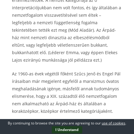
értelmezhetőek. A nemzet kategóriája az ő
interpretációjukban nem volt fontos, és így általában a
nemzetfogalom visszavetítésével sem éltek –
legfeljebb a nemzeti függetlenség fogalma
tekintetében tették ezt meg (Mód Aladár). Az Árpád-
ház mint nemzeti dinasztia az elbeszélésmódból
eltűnt, vagy legfeljebb véletlenszerűen bukkant,
bukkanhatott elő. (Léderer Emma, vagy éppen Elekes
Lajos ezirányú munkássága jól példázza ezt.)
Az 1960-as évek végétől főként Szűcs Jenő és Engel Pál
írásaiban már megjelent egyfelől a marxizmus óvatos
meghaladásának igénye, másfelől annak tudományos
elismerése, hogy a XIX. századtól élő nemzetfogalom
nem alkalmazható az Árpád-ház és általában a
koraközépkor, középkor értelmező kategóriájaként.
By continuing to browse the site you are agreeing to our
use of cookies
.
Nagyjából-egészében innentől kezdett egy olyan fajta
I Understand
történeti nyelv kialakulni, amelynek eredményeként