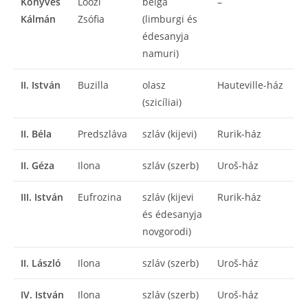
Könyves
Loozi
belga
–
Kálmán
Zsófia
(limburgi és
édesanyja
namuri)
II. István
Buzilla
olasz
Hauteville-ház
(szicíliai)
II. Béla
Predszláva
szláv (kijevi)
Rurik-ház
II. Géza
Ilona
szláv (szerb)
Uroš-ház
III. István
Eufrozina
szláv (kijevi
Rurik-ház
és édesanyja
novgorodi)
II. László
Ilona
szláv (szerb)
Uroš-ház
IV. István
Ilona
szláv (szerb)
Uroš-ház