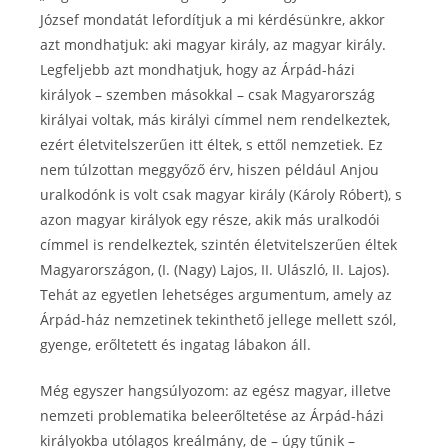
József mondatát lefordítjuk a mi kérdésünkre, akkor
azt mondhatjuk: aki magyar király, az magyar király.
Legfeljebb azt mondhatjuk, hogy az Árpád-házi
királyok – szemben másokkal – csak Magyarország
királyai voltak, más királyi címmel nem rendelkeztek,
ezért életvitelszerűen itt éltek, s ettől nemzetiek. Ez
nem túlzottan meggyőző érv, hiszen például Anjou
uralkodónk is volt csak magyar király (Károly Róbert), s
azon magyar királyok egy része, akik más uralkodói
címmel is rendelkeztek, szintén életvitelszerűen éltek
Magyarországon, (I. (Nagy) Lajos, II. Ulászló, II. Lajos).
Tehát az egyetlen lehetséges argumentum, amely az
Árpád-ház nemzetinek tekinthető jellege mellett szól,
gyenge, erőltetett és ingatag lábakon áll.
Még egyszer hangsúlyozom: az egész magyar, illetve
nemzeti problematika beleerőltetése az Árpád-házi
királyokba utólagos kreálmány, de – úgy tűnik –