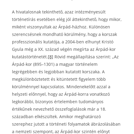
A hivatalosnak tekinthető, azaz intézményesült
történetírás esetében elég jól áttekinthető, hogy mikor,
miként viszonyultak az Árpád-házhoz. Különösen
szerencsésnek mondható körülmény, hogy a korszak
professzionális kutatója, a 2004-ben elhunyt Kristó
Gyula még a XX. század végén megírta az Árpád-kor
kutatástörténetét.
[8]
Rövid megállapítása szerint: „Az
Árpád-kor (895–1301) a magyar történelem
legrégebben és legjobban kutatott korszaka. A
megkülönböztetett és kitüntetett figyelem több
körülménnyel kapcsolatos. Mindenekelőtt azzal a
helyzeti előnnyel, hogy az Árpád-korra vonatkozó
legkorábbi, bizonyos értelemben tudományos
értékűnek nevezhető összefoglalások már a 18.
században elkészültek. Amikor meghatározó
szerephez jutott a történeti folyamatok ábrázolásában
a nemzeti szempont, az Árpád-kor szintén előnyt