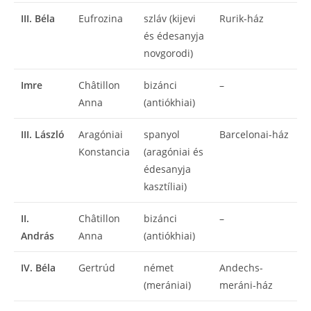
III. Béla
Eufrozina
szláv (kijevi
Rurik-ház
és édesanyja
novgorodi)
Imre
Châtillon
bizánci
–
Anna
(antiókhiai)
III. László
Aragóniai
spanyol
Barcelonai-ház
Konstancia
(aragóniai és
édesanyja
kasztíliai)
II.
Châtillon
bizánci
–
András
Anna
(antiókhiai)
IV. Béla
Gertrúd
német
Andechs-
(merániai)
meráni-ház