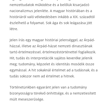
nemzettudatok működése és a belőlük kisarjadzó
nacionalizmus jelenléte. A magyar históriában és a
históriáról való vélekedésben inkább a XIX. századtól
észlelhető a folyamat. Sok ága és sok leágazása jött
létre.
Jelen írás egy magyar históriai jelenséggel, az Árpád-
házzal, illetve az Árpád-házat nemzeti dinasztiának
tartó értelmezéssel, értelmezéstörténettel foglalkozik.
Hit, tudás és interpretációk sajátos keveréke jelenik
meg; tudomány, képzelet és identitás mosódik össze
egymással. A hit sokaknál értelmet ad a tudásnak, és a
tudás sokszor nem ad értelmet a hitnek.
Történetünkben egyaránt jelen van a tudomány
bizonyosságra törekvő önhittsége, és a nemzetiesített
múlt meseszerűsége.