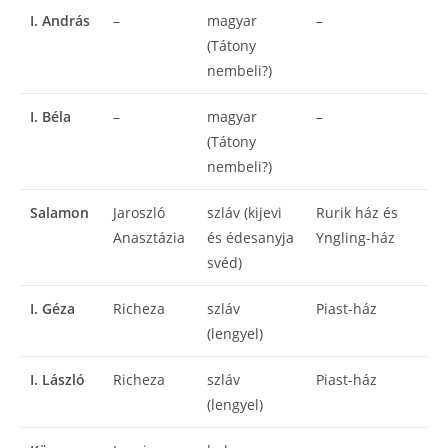
I. András
–
magyar
–
(Tátony
nembeli?)
I. Béla
–
magyar
–
(Tátony
nembeli?)
Salamon
Jaroszló
szláv (kijevi
Rurik ház és
Anasztázia
és édesanyja
Yngling-ház
svéd)
I. Géza
Richeza
szláv
Piast-ház
(lengyel)
I. László
Richeza
szláv
Piast-ház
(lengyel)