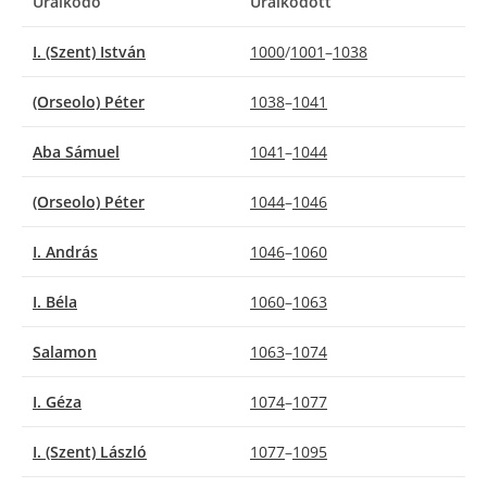
Uralkodó
Uralkodott
I. (Szent) István
1000
/
1001
–
1038
(Orseolo) Péter
1038
–
1041
Aba Sámuel
1041
–
1044
(Orseolo) Péter
1044
–
1046
I. András
1046
–
1060
I. Béla
1060
–
1063
Salamon
1063
–
1074
I. Géza
1074
–
1077
I. (Szent) László
1077
–
1095