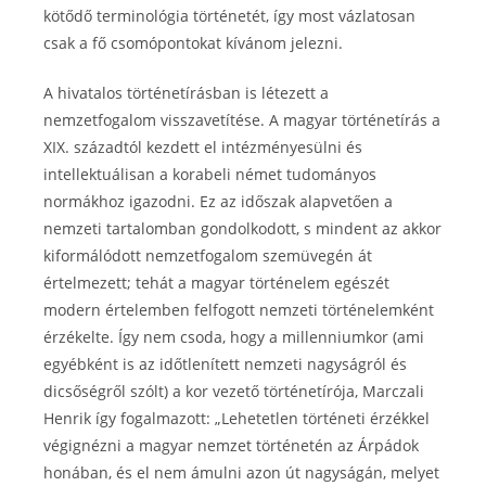
kötődő terminológia történetét, így most vázlatosan
csak a fő csomópontokat kívánom jelezni.
A hivatalos történetírásban is létezett a
nemzetfogalom visszavetítése. A magyar történetírás a
XIX. századtól kezdett el intézményesülni és
intellektuálisan a korabeli német tudományos
normákhoz igazodni. Ez az időszak alapvetően a
nemzeti tartalomban gondolkodott, s mindent az akkor
kiformálódott nemzetfogalom szemüvegén át
értelmezett; tehát a magyar történelem egészét
modern értelemben felfogott nemzeti történelemként
érzékelte. Így nem csoda, hogy a millenniumkor (ami
egyébként is az időtlenített nemzeti nagyságról és
dicsőségről szólt) a kor vezető történetírója, Marczali
Henrik így fogalmazott: „Lehetetlen történeti érzékkel
végignézni a magyar nemzet történetén az Árpádok
honában, és el nem ámulni azon út nagyságán, melyet