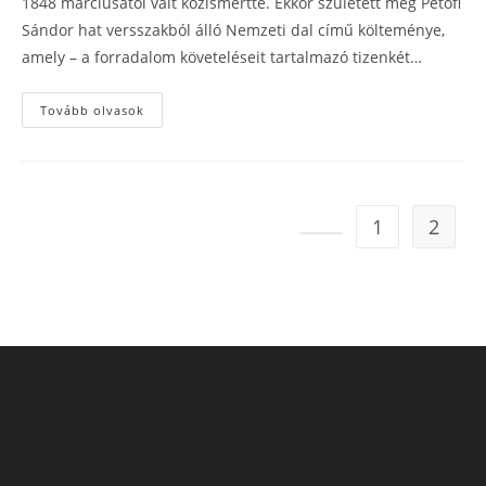
1848 márciusától vált közismertté. Ekkor született meg Petőfi
Sándor hat versszakból álló Nemzeti dal című költeménye,
amely – a forradalom követeléseit tartalmazó tizenkét…
A
Tovább olvasok
magyarok
istene
1
2
Go to the previous pa