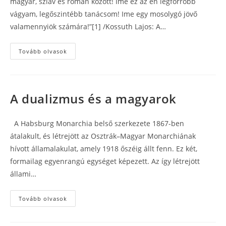
magyar, szláv és román között! Ime ez az én legforróbb
vágyam, legőszintébb tanácsom! Ime egy mosolygó jövő
valamennyiök számára!”[1] /Kossuth Lajos: A…
Danubia
Tovább olvasok
és
a
trónörökösök
A dualizmus és a magyarok
A Habsburg Monarchia belső szerkezete 1867-ben
átalakult, és létrejött az Osztrák–Magyar Monarchiának
hívott államalakulat, amely 1918 őszéig állt fenn. Ez két,
formailag egyenrangú egységet képezett. Az így létrejött
állami…
A
Tovább olvasok
dualizmus
és
a