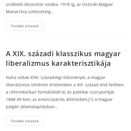
uralkodó dinasztiái sorába. 1918-ig, az Osztrák-Magyar
Monarchia széteséséig…
Habsburg
Tovább olvasok
esszencia
A XIX. századi klasszikus magyar
liberalizmus karakterisztikája
Noha voltak XVIII. századvégi előzményei, a magyar
liberalizmus történeti értelemben a XIX. század első felében,
a reformkorban formálódott ki, és politikai csúcspontját
1848-49-ben, az emancipációs áttörésben,[1] a magyar
polgári államalapításban…
A
Tovább olvasok
XIX.
századi