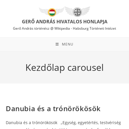
Skip
to
content
GERŐ ANDRÁS HIVATALOS HONLAPJA
Gerő András történész @ Wikipedia
-
Habsburg Történeti Intézet
MENU
Kezdőlap carousel
Danubia és a trónörökösök
Danubia és a trónörökösök „Egység, egyetértés, testvériség