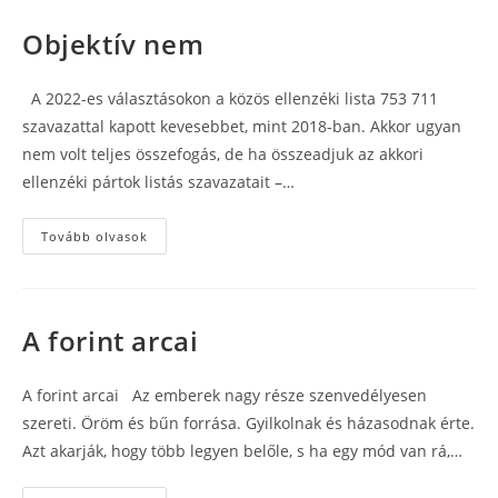
magyarok
Objektív nem
A 2022-es választásokon a közös ellenzéki lista 753 711
szavazattal kapott kevesebbet, mint 2018-ban. Akkor ugyan
nem volt teljes összefogás, de ha összeadjuk az akkori
ellenzéki pártok listás szavazatait –…
Objektív
Tovább olvasok
nem
A forint arcai
A forint arcai Az emberek nagy része szenvedélyesen
szereti. Öröm és bűn forrása. Gyilkolnak és házasodnak érte.
Azt akarják, hogy több legyen belőle, s ha egy mód van rá,…