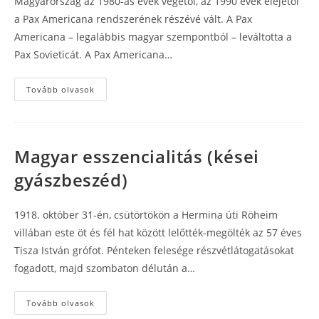
Magyarország az 1980-as évek végétől, az 1990 évek elejétől
a Pax Americana rendszerének részévé vált. A Pax
Americana – legalábbis magyar szempontból – leváltotta a
Pax Sovieticát. A Pax Americana…
Versus
Tovább olvasok
Magyar esszencialitás (kései
gyászbeszéd)
1918. október 31-én, csütörtökön a Hermina úti Röheim
villában este öt és fél hat között lelőtték-megölték az 57 éves
Tisza István grófot. Pénteken felesége részvétlátogatásokat
fogadott, majd szombaton délután a…
Magyar
Tovább olvasok
esszencialitás