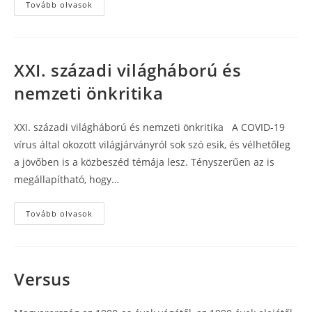
A
Tovább olvasok
forint
arcai
XXI. századi világháború és
nemzeti önkritika
XXI. századi világháború és nemzeti önkritika A COVID-19
vírus által okozott világjárványról sok szó esik, és vélhetőleg
a jövőben is a közbeszéd témája lesz. Tényszerűen az is
megállapítható, hogy…
XXI.
Tovább olvasok
századi
világháború
és
nemzeti
önkritika
Versus