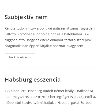
(kései
gyászbeszéd)
Szubjektív nem
Régóta tudom, hogy a politikai antiszemitizmus független
változó. Kötődhet a jobboldalhoz és a baloldalhoz is –
függően attól, hogy az eltérő oldalhoz tartozó szereplők
pragmatikusan éppen látják-e hasznát, avagy sem.…
Szubjektív
Tovább olvasok
nem
Habsburg esszencia
1273-ban lett Habsburg Rudolf német király. Uralkodása
alatt megszerezte az osztrák hercegséget is (1278). Ettől az
időponttól kezdve számíthatjuk a Habsburgokat Európa