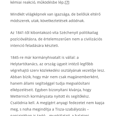
kémiai reakció, működésbe lép.
[7]
Mindkét világképnek van igazsága, de belőlük eltérő
módszerek, utak, következtetések adódnak.
Az 1841-től kibontakozó vita Széchenyit politikailag
pozícióváltásra, de értelemszerűen nem a civilizációs
intenció feladására készteti.
1845-re már kormányhivatalt is vállal: a
Helytartótanács, az ország ügyeit intéző legfőbb
végrehajtó szerv közlekedési osztályának vezetője lesz.
Abban bízik, hogy már nem csak magánemberként,
hanem állami segítséggel tudja megvalósítani
elképzeléseit. Egyben bizonyítani kívánja, hogy
Metternich kormányzata nyitott és segítőkész.
Csalódnia kell. A megígért anyagi fedezetet nem kapja
meg, s noha megindítja a Tisza-szabályozás –
napjainkban is tartó – munkálatait, a balatoni