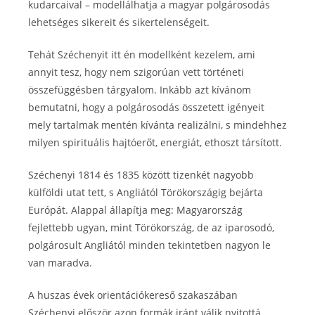
kudarcaival – modellálhatja a magyar polgárosodás
lehetséges sikereit és sikertelenségeit.
Tehát Széchenyit itt én modellként kezelem, ami
annyit tesz, hogy nem szigorúan vett történeti
összefüggésben tárgyalom. Inkább azt kívánom
bemutatni, hogy a polgárosodás összetett igényeit
mely tartalmak mentén kívánta realizálni, s mindehhez
milyen spirituális hajtóerőt, energiát, ethoszt társított.
Széchenyi 1814 és 1835 között tizenkét nagyobb
külföldi utat tett, s Angliától Törökországig bejárta
Európát. Alappal állapítja meg: Magyarország
fejlettebb ugyan, mint Törökország, de az iparosodó,
polgárosult Angliától minden tekintetben nagyon le
van maradva.
A huszas évek orientációkereső szakaszában
Széchenyi először azon formák iránt válik nyitottá,