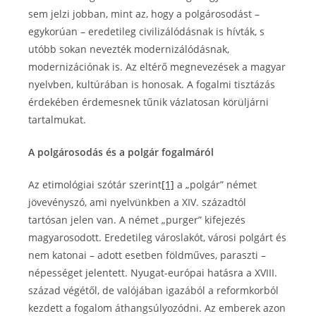
sem jelzi jobban, mint az, hogy a polgárosodást –
egykorúan – eredetileg civilizálódásnak is hívták, s
utóbb sokan nevezték modernizálódásnak,
modernizációnak is. Az eltérő megnevezések a magyar
nyelvben, kultúrában is honosak. A fogalmi tisztázás
érdekében érdemesnek tűnik vázlatosan körüljárni
tartalmukat.
A polgárosodás és a polgár fogalmáról
Az etimológiai szótár szerint
[1]
a „polgár” német
jövevényszó, ami nyelvünkben a XIV. századtól
tartósan jelen van. A német „purger” kifejezés
magyarosodott. Eredetileg városlakót, városi polgárt és
nem katonai – adott esetben földműves, paraszti –
népességet jelentett. Nyugat-európai hatásra a XVIII.
század végétől, de valójában igazából a reformkorból
kezdett a fogalom áthangsúlyozódni. Az emberek azon