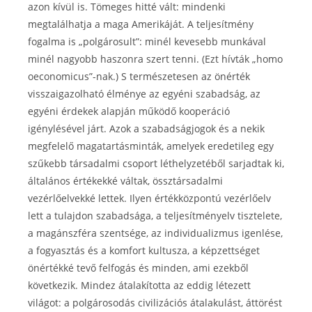
azon kívül is. Tömeges hitté vált: mindenki
megtalálhatja a maga Amerikáját. A teljesítmény
fogalma is „polgárosult”: minél kevesebb munkával
minél nagyobb haszonra szert tenni. (Ezt hívták „homo
oeconomicus”-nak.) S természetesen az önérték
visszaigazolható élménye az egyéni szabadság, az
egyéni érdekek alapján működő kooperáció
igénylésével járt. Azok a szabadságjogok és a nekik
megfelelő magatartásminták, amelyek eredetileg egy
szűkebb társadalmi csoport léthelyzetéből sarjadtak ki,
általános értékekké váltak, össztársadalmi
vezérlőelvekké lettek. Ilyen értékközpontú vezérlőelv
lett a tulajdon szabadsága, a teljesítményelv tisztelete,
a magánszféra szentsége, az individualizmus igenlése,
a fogyasztás és a komfort kultusza, a képzettséget
önértékké tevő felfogás és minden, ami ezekből
következik. Mindez átalakította az eddig létezett
világot: a polgárosodás civilizációs átalakulást, áttörést