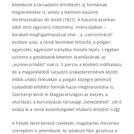
következik a társadalmi érintkezés új formáinak
megteremtése is, amely a Nemzeti Kaszinó
létrehozásában ölt testet (1827). A Kaszinó azonban
több mint egyszerű intézmény. Intenciójában –
korabeli megfogalmazással élve – a „concentráció”
eszköze azaz, a rendi kereteket fellazító, a polgári
egyesülés, egyesület irányába mutató lépés, s egyben
színtere a gondolatok kötetlen áramlásának, az
„eszmesúrlódás”-nak is. S persze a közéleti indíttatású,
de a magánéletből sarjadzó szokásteremtések között
előbb-utóbb felbukkan a polgári közegre jellemző
szabadidő eltöltési formák hazai meghonosítása is;
Széchenyi kezdi el Magyarországon az evezés, a
vitorlázás, a korcsolyázás társasági „bevezetését”, sőt ő
találja ki a rendi különbségeket eltakaró önözést is.
[6]
A helyet, teret kereső cselekvés, magatartás mecénási
szerepben is jelentkezik. Az adakozó főúr gesztusa a