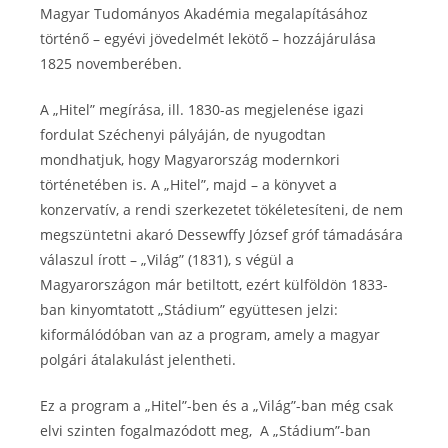
Magyar Tudományos Akadémia megalapításához
történő – egyévi jövedelmét lekötő – hozzájárulása
1825 novemberében.
A „Hitel” megírása, ill. 1830-as megjelenése igazi
fordulat Széchenyi pályáján, de nyugodtan
mondhatjuk, hogy Magyarország modernkori
történetében is. A „Hitel”, majd – a könyvet a
konzervatív, a rendi szerkezetet tökéletesíteni, de nem
megszüntetni akaró Dessewffy József gróf támadására
válaszul írott – „Világ” (1831), s végül a
Magyarországon már betiltott, ezért külföldön 1833-
ban kinyomtatott „Stádium” együttesen jelzi:
kiformálódóban van az a program, amely a magyar
polgári átalakulást jelentheti.
Ez a program a „Hitel”-ben és a „Világ”-ban még csak
elvi szinten fogalmazódott meg, A „Stádium”-ban