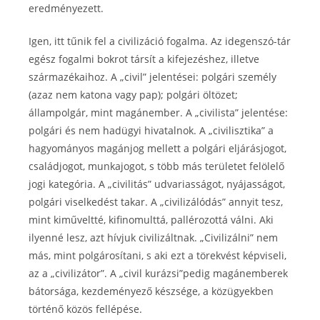
eredményezett.
Igen, itt tűnik fel a civilizáció fogalma. Az idegenszó-tár
egész fogalmi bokrot társít a kifejezéshez, illetve
származékaihoz. A „civil” jelentései: polgári személy
(azaz nem katona vagy pap); polgári öltözet;
állampolgár, mint magánember. A „civilista” jelentése:
polgári és nem hadügyi hivatalnok. A „civilisztika” a
hagyományos magánjog mellett a polgári eljárásjogot,
családjogot, munkajogot, s több más területet felölelő
jogi kategória. A „civilitás” udvariasságot, nyájasságot,
polgári viselkedést takar. A „civilizálódás” annyit tesz,
mint kiműveltté, kifinomulttá, pallérozottá válni. Aki
ilyenné lesz, azt hívjuk civilizáltnak. „Civilizálni” nem
más, mint polgárosítani, s aki ezt a törekvést képviseli,
az a „civilizátor”. A „civil kurázsi”pedig magánemberek
bátorsága, kezdeményező készsége, a közügyekben
történő közös fellépése.