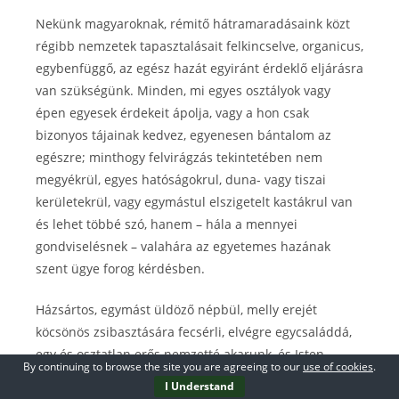
Nekünk magyaroknak, rémitő hátramaradásaink közt
régibb nemzetek tapasztalásait felkincselve, organicus,
egybenfüggő, az egész hazát egyiránt érdeklő eljárásra
van szükségünk. Minden, mi egyes osztályok vagy
épen egyesek érdekeit ápolja, vagy a hon csak
bizonyos tájainak kedvez, egyenesen bántalom az
egészre; minthogy felvirágzás tekintetében nem
megyékrül, egyes hatóságokrul, duna- vagy tiszai
kerületekrül, vagy egymástul elszigetelt kastákrul van
és lehet többé szó, hanem – hála a mennyei
gondviselésnek – valahára az egyetemes hazának
szent ügye forog kérdésben.
Házsártos, egymást üldöző népbül, melly erejét
köcsönös zsibasztására fecsérli, elvégre egycsaláddá,
egy és osztatlan erős nemzetté akarunk, és Isten
By continuing to browse the site you are agreeing to our
use of cookies
.
segitségével fogunk összeforrni; mert csak igy válhat –
I Understand
most csekély mivel eldiribolt – erőnk eldöntő sullyá.