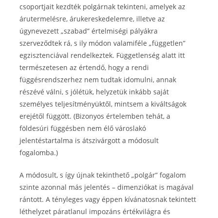
csoportjait kezdték polgárnak tekinteni, amelyek az
árutermelésre, árukereskedelemre, illetve az
úgynevezett „szabad” értelmiségi pályákra
szerveződtek rá, s ily módon valamiféle „független”
egzisztenciával rendelkeztek. Függetlenség alatt itt
természetesen az értendő, hogy a rendi
függésrendszerhez nem tudtak idomulni, annak
részévé válni, s jólétük, helyzetük inkább saját
személyes teljesítményüktől, mintsem a kiváltságok
erejétől függött. (Bizonyos értelemben tehát, a
földesúri függésben nem élő városlakó
jelentéstartalma is átszivárgott a módosult
fogalomba.)
A módosult, s így újnak tekinthető „polgár” fogalom
szinte azonnal más jelentés – dimenziókat is magával
rántott. A tényleges vagy éppen kívánatosnak tekintett
léthelyzet páratlanul impozáns értékvilágra és