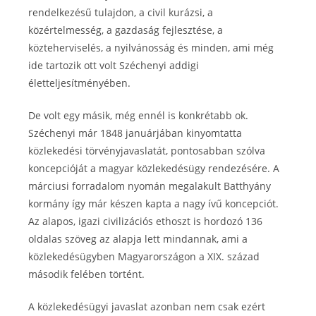
rendelkezésű tulajdon, a civil kurázsi, a
közértelmesség, a gazdaság fejlesztése, a
közteherviselés, a nyilvánosság és minden, ami még
ide tartozik ott volt Széchenyi addigi
életteljesítményében.
De volt egy másik, még ennél is konkrétabb ok.
Széchenyi már 1848 januárjában kinyomtatta
közlekedési törvényjavaslatát, pontosabban szólva
koncepcióját a magyar közlekedésügy rendezésére. A
márciusi forradalom nyomán megalakult Batthyány
kormány így már készen kapta a nagy ívű koncepciót.
Az alapos, igazi civilizációs ethoszt is hordozó 136
oldalas szöveg az alapja lett mindannak, ami a
közlekedésügyben Magyarországon a XIX. század
második felében történt.
A közlekedésügyi javaslat azonban nem csak ezért