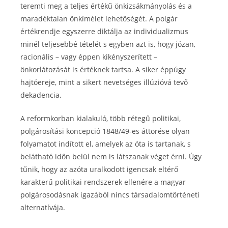
teremti meg a teljes értékű önkizsákmányolás és a
maradéktalan önkímélet lehetőségét. A polgár
értékrendje egyszerre diktálja az individualizmus
minél teljesebbé tételét s egyben azt is, hogy józan,
racionális – vagy éppen kikényszerített –
önkorlátozását is értéknek tartsa. A siker éppúgy
hajtóereje, mint a sikert nevetséges illúzióvá tevő
dekadencia.
A reformkorban kialakuló, több rétegű politikai,
polgárosítási koncepció 1848/49-es áttörése olyan
folyamatot indított el, amelyek az óta is tartanak, s
belátható időn belül nem is látszanak véget érni. Úgy
tűnik, hogy az azóta uralkodott igencsak eltérő
karakterű politikai rendszerek ellenére a magyar
polgárosodásnak igazából nincs társadalomtörténeti
alternatívája.