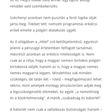
renddel való szembekerülés.
Széchenyi azonban nem pusztán a fenti logika útját
járta meg. Többet tett: nemzeti programmá, erkölcsi
erővé emelte a polgári átalakulás ügyét.
Az ő világában a „Hitel” szó kettősjelentésű: egyrészt
jelenti a pénzügyi értelemben felfogott tartalmat,
másrészt azonban az erkölcsi hitelességet is. Nem
csak az a célja, hogy a magyar nemesi birtokos polgári
birtokossá váljék, hanem az is, hogy a magyar nemes
nemes magyarrá legyen. Mindehhez sok minden
szükséges, de talán két – rövid – megfogalmazást lehet
idézni, mint amelyek mintegy jelszószerűen adják meg
a legszükségesebb elemeket. Az egyik: „a nemzetiség
és a közértelmesség”. A másik „szabadság és bátorlét”.
A bátorlét nem csak a vállalkozás biztonságát, hanem –