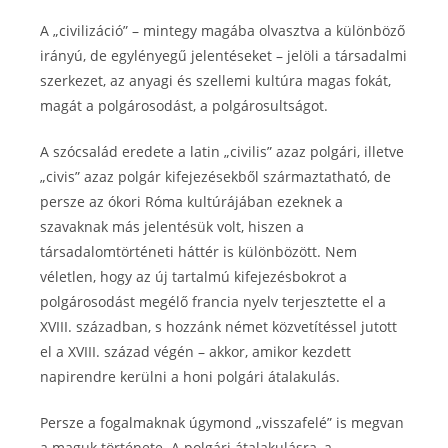
A „civilizáció” – mintegy magába olvasztva a különböző
irányú, de egylényegű jelentéseket – jelöli a társadalmi
szerkezet, az anyagi és szellemi kultúra magas fokát,
magát a polgárosodást, a polgárosultságot.
A szócsalád eredete a latin „civilis” azaz polgári, illetve
„civis” azaz polgár kifejezésekből származtatható, de
persze az ókori Róma kultúrájában ezeknek a
szavaknak más jelentésük volt, hiszen a
társadalomtörténeti háttér is különbözött. Nem
véletlen, hogy az új tartalmú kifejezésbokrot a
polgárosodást megélő francia nyelv terjesztette el a
XVIII. században, s hozzánk német közvetítéssel jutott
el a XVIII. század végén – akkor, amikor kezdett
napirendre kerülni a honi polgári átalakulás.
Persze a fogalmaknak úgymond „visszafelé” is megvan
a maguk története. A polgári átalakulásra, a