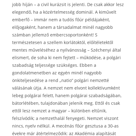
jobb híján – a civil kurázsit is jelenti. De csak akkor lesz
elegendő, ha a közértelmesség dominál. A kiművelt
emberfő – immár nem a tudós főúr példájaként,
előjogaként, hanem a társadalmat minél nagyobb
számban jellemző embercsoportonként! S
természetesen a szellem korlátoktól, előítéletektől
mentes műveléséhez a nyilvánosság – Széchenyi által
elismert, de soha ki nem fejtett – működése, a polgári
szabadság teljessége szükséges. Ebben a
gondolatmenetben az egyén minél nagyobb
önkiteljesedése a rend „natio” polgári nemzetté
válásának útja. A nemzet nem elvont kollektívumként
lebeg polgárai felett, hanem polgárai szabadságában,
bátorlétében, tulajdonában jelenik meg. Ettől és csak
ettől lesz nemzet a magyar – különben eltűnik,
felszívódik; a nemzethalál fenyegeti. Nemzet viszont
nincs, nyelv nélkül. A mecénás főúr gesztusa a 30-as
évekre már átértelmeződik: az Akadémia alapítását