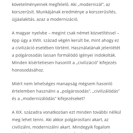
követelményeinek megfelelő. Aki „modernizál”, az
korszerűsít. Munkájának eredménye a korszerűsítés,
újjáalakítás, azaz a modernizáció.
A magyar nyelvbe – megint csak német közvetítéssel –
épp úgy a XVIII. század végén került be, mint ahogy ez
a civilizáció esetében történt. Használatának jelenlétét
a polgárosodás lassan formálódó igényei indokolták.
Minden kísértetiesen hasonlít a „civilizáció” kifejezés
honosodásához.
Miért nem lehetséges manapság mégsem hasonló
értelemben használni a „polgárosodás”, „civilizálódás”
és a „modernizálódás” kifejezéseket?
A XIX. századra vonatkozóan ezt minden további nélkül
meg lehet tenni. Aki akkor polgárosítani akart, az
civilizálni, modernizálni akart. Mindegyik fogalom