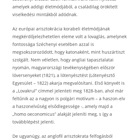
amelyek addigi életmódjából, a családilag örökített
viselkedési mintákból adódnak.
Az európai arisztokrácia korabeli életmódjának
megkérdőjelezhetetlen eleme volt a lovaglás, amelynek
fontossága Széchenyi esetében azzal is
megsokszorozódott, hogy katonaként, mint huszártiszt
szolgált. Nem véletlen, hogy angliai tapasztalatai
nyomán, magyarországi tevékenységében először
lóversenyeket (1821), a lótenyésztést (Lótenyésztő
Egyesület – 1822) akarja megvalósítani. Első könyvét is
a „Lovakrul” címmel jelenteti meg 1828-ban, ahol már
feltűnik az a nagyon is polgári motívum – a haszon-elv
a haszonelvűség elsődlegessége -, amely majd a
„homo oeconomicus” alakját jeleníti meg, s így a
továbblépést jelenti.
De ugyanúgy, az anglofil arisztokrata felfogásból