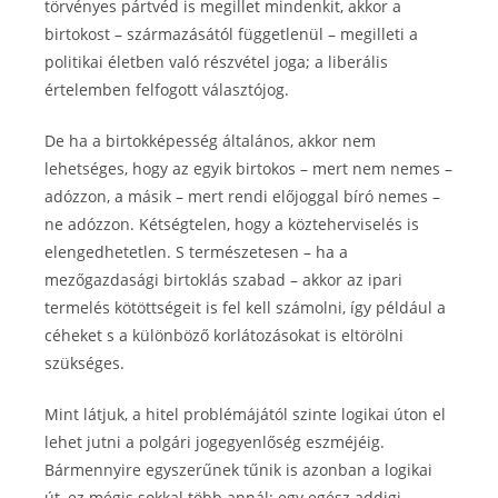
törvényes pártvéd is megillet mindenkit, akkor a
birtokost – származásától függetlenül – megilleti a
politikai életben való részvétel joga; a liberális
értelemben felfogott választójog.
De ha a birtokképesség általános, akkor nem
lehetséges, hogy az egyik birtokos – mert nem nemes –
adózzon, a másik – mert rendi előjoggal bíró nemes –
ne adózzon. Kétségtelen, hogy a közteherviselés is
elengedhetetlen. S természetesen – ha a
mezőgazdasági birtoklás szabad – akkor az ipari
termelés kötöttségeit is fel kell számolni, így például a
céheket s a különböző korlátozásokat is eltörölni
szükséges.
Mint látjuk, a hitel problémájától szinte logikai úton el
lehet jutni a polgári jogegyenlőség eszméjéig.
Bármennyire egyszerűnek tűnik is azonban a logikai
út, ez mégis sokkal több annál: egy egész addigi