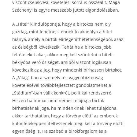
viszont cselekvési, követelési sorrá is összeállt. Maga
Széchenyi is egyre messzebb jutott elgondolásában.
A „Hitel” kiindulópontja, hogy a birtokos nem oly
gazdag, mint lehetne, s ennek fő akadálya a hitel
hiánya, amely a birtok elidegeníthetetlenségéből, azaz
az ősiségből következik. Tehát ha a birtokos jobb
feltételeket akar, akkor meg kell szüntetni a hitelt
béklyóba verő ősiséget, amiből viszont logikusan
következik az a jog, hogy mindenki bírhasson birtokot.
A „Világ”-ban a személy- és vagyonbiztonság
követelésével továbbfejlesztett gondolatmenet a
„Stádium”-ban válik konkrét, politikai rendszerré.
Hiszen ha immár nem nemesi előjog a birtok
bírhatásának joga, ha mindenkinek lehet tulajdona,
akkor tarthatatlan, hogy a törvény előtti az emberek
különféleképpen ítéltessenek meg: kell a törvény előtti
egyenlőség is. Ha szabad a birokforgalom és a