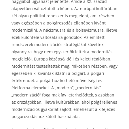
nagyjából ugyanazt jelentette. Ámde a XX. század
alapvetően változtatott a képen. Az európai kultúrában
két olyan politikai rendszer is megjelent, ami részben
vagy egészében a polgárosodás ellenében kívánt
modernizálni. A nácizmusra és a bolsevizmusra, illetve
ezek különféle változataira gondolok. Az említett
rendszerek modernizációs stratégiákat követtek,
olyannyira, hogy nem egyszer ők lettek a modernitás
megfelelői. Európa középső, déli és keleti régióiban.
Modernitást testesítettek meg, miközben részben, vagy
egészében ki kívánták iktatni a polgárt, a polgári
értékrendet, a polgárhoz köthető műveltségi és
életforma elemeket. A „modern”, „modernitás”,
„modernizáció” fogalmak így leterhelődtek, s azokban
az országokban, illetve kultúrákban, ahol polgárellenes
modernizációs gyakorlat zajlott, elnehezült a kifejezés
polgárosodáshoz kötött használata.