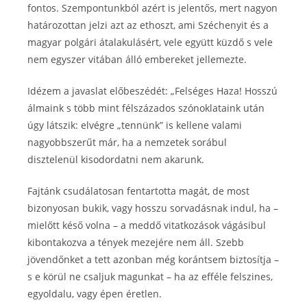
fontos. Szempontunkból azért is jelentős, mert nagyon
határozottan jelzi azt az ethoszt, ami Széchenyit és a
magyar polgári átalakulásért, vele együtt küzdő s vele
nem egyszer vitában álló embereket jellemezte.
Idézem a javaslat előbeszédét: „Felséges Haza! Hosszú
álmaink s több mint félszázados szónoklataink után
úgy látszik: elvégre „tennünk” is kellene valami
nagyobbszerűt már, ha a nemzetek sorábul
disztelenül kisodordatni nem akarunk.
Fajtánk csudálatosan fentartotta magát, de most
bizonyosan bukik, vagy hosszu sorvadásnak indul, ha –
mielőtt késő volna – a meddő vitatkozások vágásibul
kibontakozva a tények mezejére nem áll. Szebb
jövendőnket a tett azonban még korántsem biztosítja –
s e körül ne csaljuk magunkat – ha az efféle felszines,
egyoldalu, vagy épen éretlen.