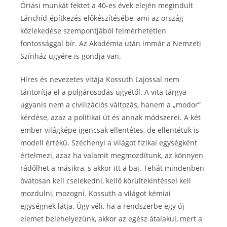
Óriási munkát fektet a 40-es évek elején megindult
Lánchíd-építkezés előkészítésébe, ami az ország
közlekedése szempontjából felmérhetetlen
fontossággal bír. Az Akadémia után immár a Nemzeti
Színház ügyére is gondja van.
Híres és nevezetes vitája Kossuth Lajossal nem
tántorítja el a polgárosodás ügyétől. A vita tárgya
ugyanis nem a civilizációs változás, hanem a „modor”
kérdése, azaz a politikai út és annak módszerei. A két
ember világképe igencsak ellentétes, de ellentétük is
modell értékű. Széchenyi a világot fizikai egységként
értelmezi, azaz ha valamit megmozdítunk, az könnyen
rádőlhet a másikra, s akkor itt a baj. Tehát mindenben
óvatosan kell cselekedni, kellő körültekintéssel kell
mozdulni, mozogni. Kossuth a világot kémiai
egységnek látja. Úgy véli, ha a rendszerbe egy új
elemet belehelyezünk, akkor az egész átalakul, mert a