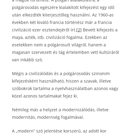
polgárosodás egészére kialakított kifejezést egy idő
után elkezdték kiterjesztőleg használni. Az 1960-as
években két kiváló francia történész már a francia
civilizáció ezer esztendejéről írt.
[2]
Bevett kifejezés a
maya, azték, stb. civilizáció fogalma. Ezekben az
esetekben nem a polgárosult világról, hanem a
magasan szervezett és tág értelemben vett kultúráról
van inkább szó.
Mégis a civilizálódás és a polgárosodás szinonim
kifejezésként használható, hiszen a szavak, illetve
szóbokrok tartalma a nyelvhasználatban azonos vagy
közel azonos tartalmakat fejez ki.
Némileg más a helyzet a modernizálódás, illetve
modernitás, modernség fogalmával.
A „modern” szó jelentése korszerű, az adott kor