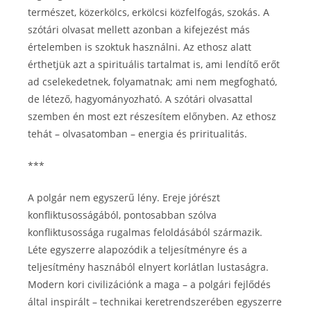
természet, közerkölcs, erkölcsi közfelfogás, szokás. A
szótári olvasat mellett azonban a kifejezést más
értelemben is szoktuk használni. Az ethosz alatt
érthetjük azt a spirituális tartalmat is, ami lendítő erőt
ad cselekedetnek, folyamatnak; ami nem megfogható,
de létező, hagyományozható. A szótári olvasattal
szemben én most ezt részesítem előnyben. Az ethosz
tehát – olvasatomban – energia és priritualitás.
***
A polgár nem egyszerű lény. Ereje jórészt
konfliktusosságából, pontosabban szólva
konfliktusossága rugalmas feloldásából származik.
Léte egyszerre alapozódik a teljesítményre és a
teljesítmény hasznából elnyert korlátlan lustaságra.
Modern kori civilizációnk a maga – a polgári fejlődés
által inspirált – technikai keretrendszerében egyszerre