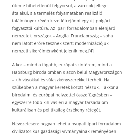
üteme hihetetlenül felgyorsul, a városok jellege
átalakul, s a termelés folyamatában realizáló
találmányok révén kezd létrejönni egy új, polgári
fogyasztói kultúra. Az ipari forradalomban élenjáró
nemzetek, országok – Anglia, Franciaország – soha
nem látott erőre tesznek szert: modernizációjuk
nemzeti sikerélményként jelenik meg.
[4]
A kor – mind a tágabb, európai szintérem, mind a
Habsburg birodalomban s azon belül Magyarországon
– kihívásokkal és válaszkényszerekkel terhelt. Ha
szűkebben a magyar keretek között nézzük, – akkor a
birodalmi és európai helyzettel összefüggésben –
egyszerre több kihívás éri a magyar társadalom
kulturálisan és politikailag érzékeny rétegét.
Nevezetesen: hogyan lehet a nyugati ipari forradalom
civilizatorikus gazdasági vívmányainak reményében