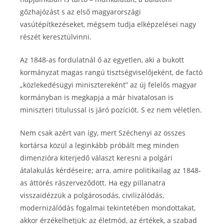
gőzhajózást s az első magyarországi
vasútépítkezéseket, mégsem tudja elképzelései nagy
részét keresztülvinni.
Az 1848-as fordulatnál ő az egyetlen, aki a bukott
kormányzat magas rangú tisztségviselőjeként, de factó
„közlekedésügyi minisztereként” az új felelős magyar
kormányban is megkapja a már hivatalosan is
miniszteri titulussal is járó pozíciót. S ez nem véletlen.
Nem csak azért van így, mert Széchenyi az összes
kortársa közül a leginkább próbált meg minden
dimenzióra kiterjedő választ keresni a polgári
átalakulás kérdéseire; arra, amire politikailag az 1848-
as áttörés rászerveződött. Ha egy pillanatra
visszaidézzük a polgárosodás, civilizálódás,
modernizálódás fogalmai tekintetében mondottakat,
akkor érzékelhetjük: az életmód, az értékek, a szabad