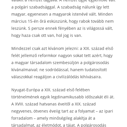
a polgári szabadsággal. A szabadság nálunk így lett
magyar, egyenesen a magyarok istenévé vált. Minden
március 15-én őrá esküszünk, hogy rabok tovább nem
leszünk. S persze ennek fényében az is világossá vált,
hogy haza csak ott van, hol jog is van.
Mindezzel csak azt kívánom jelezni: a XIX. század első
felét jellemző reformkor nagyon sokat tett azért, hogy
a magyar társadalom szembesüljön a polgárosodás
kívánalmaival; ne sodródással, hanem tudatosított
válaszokkal reagáljon a civilizálódás kihívásaira.
Nyugat-Európa a XIX. század első felében
történelmének egyik legdinamikusabb időszakát éli át.
A XVIII. század hatvanas éveitől a XIX. század
negyvenes, ötvenes éveiig tart az a folyamat – az ipari
forradalom – amely minőségileg alakítja át a
társadalmat, az életmódot, a tájat. A polgárosodás