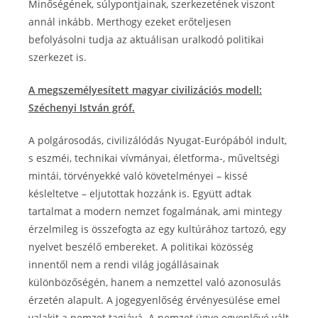
Minőségének, súlypontjainak, szerkezetének viszont
annál inkább. Merthogy ezeket erőteljesen
befolyásolni tudja az aktuálisan uralkodó politikai
szerkezet is.
A megszemélyesített magyar civilizációs modell:
Széchenyi István gróf.
A polgárosodás, civilizálódás Nyugat-Európából indult,
s eszméi, technikai vívmányai, életforma-, műveltségi
mintái, törvényekké való követelményei – kissé
késleltetve – eljutottak hozzánk is. Együtt adtak
tartalmat a modern nemzet fogalmának, ami mintegy
érzelmileg is összefogta az egy kultúrához tartozó, egy
nyelvet beszélő embereket. A politikai közösség
innentől nem a rendi világ jogállásainak
különbözőségén, hanem a nemzettel való azonosulás
érzetén alapult. A jogegyenlőség érvényesülése emel
valakit a nemzet tagjává. A nemzet ügye egyenlővé vált