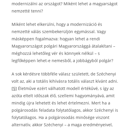
modernizálni az országot? Miként lehet a magyarságot
nemzetté tenni?
Miként lehet elkerülni, hogy a modernizáció és
nemzetté válás szembekerüljön egymással. Vagy
másképpen fogalmazva: hogyan lehet a rendi
Magyarországot polgári Magyarországgá átalakítani –
méghozzá lehetőleg vér és könnyek nélkül – s
legfőképpen lehet-e nemesből, a jobbágyból polgár?
A sok kérdésre többféle válasz született, de Széchenyi
volt az, aki a totális kihívásra totális választ kívánt adni.
[5]
Életműve ezért válhatott modell értékűvé, s így az
azóta eltelt időszak élő, szellemi hagyományává, amit
mindig újra lehetett és lehet értelmezni. Mert ha a
polgárosodás feladata folytatólagos, akkor Széchenyi is
folytatólagos. Ha a polgárosodás minősége viszont
alternatív, akkor Széchenyi – a maga eredményeivel,