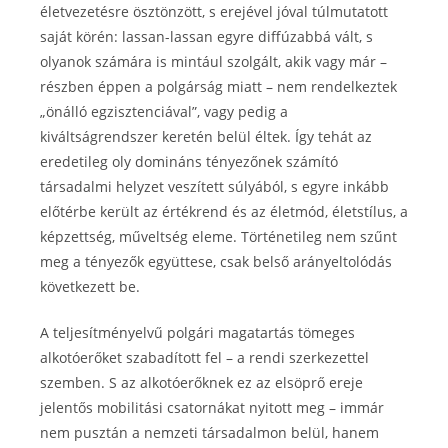
életvezetésre ösztönzött, s erejével jóval túlmutatott
saját körén: lassan-lassan egyre diffúzabbá vált, s
olyanok számára is mintául szolgált, akik vagy már –
részben éppen a polgárság miatt – nem rendelkeztek
„önálló egzisztenciával”, vagy pedig a
kiváltságrendszer keretén belül éltek. Így tehát az
eredetileg oly domináns tényezőnek számító
társadalmi helyzet veszített súlyából, s egyre inkább
előtérbe került az értékrend és az életmód, életstílus, a
képzettség, műveltség eleme. Történetileg nem szűnt
meg a tényezők együttese, csak belső arányeltolódás
következett be.
A teljesítményelvű polgári magatartás tömeges
alkotóerőket szabadított fel – a rendi szerkezettel
szemben. S az alkotóerőknek ez az elsöprő ereje
jelentős mobilitási csatornákat nyitott meg – immár
nem pusztán a nemzeti társadalmon belül, hanem