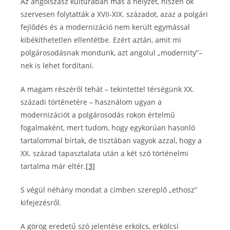
Az angolszász kultúrában más a helyzet, hiszen ők
szervesen folytatták a XVII-XIX. századot, azaz a polgári
fejlődés és a modernizáció nem került egymással
kibékíthetetlen ellentétbe. Ezért aztán, amit mi
polgárosodásnak mondunk, azt angolul „modernity”–
nek is lehet fordítani.
A magam részéről tehát – tekintettel térségünk XX.
századi történetére – használom ugyan a
modernizációt a polgárosodás rokon értelmű
fogalmaként, mert tudom, hogy egykorúan hasonló
tartalommal bírtak, de tisztában vagyok azzal, hogy a
XX. század tapasztalata után a két szó történelmi
tartalma már eltér.
[3]
S végül néhány mondat a címben szereplő „ethosz”
kifejezésről.
A görög eredetű szó jelentése erkölcs, erkölcsi