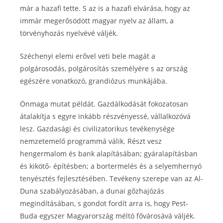
már a hazafi tette. S az is a hazafi elvárása, hogy az
immár megerősödött magyar nyelv az állam, a
törvényhozás nyelvévé váljék.
Széchenyi elemi erővel veti bele magát a
polgárosodás, polgárosítás személyére s az ország
egészére vonatkozó, grandiózus munkájába.
Önmaga mutat példát. Gazdálkodását fokozatosan
átalakítja s egyre inkább részvényessé, vállalkozóvá
lesz. Gazdasági és civilizatorikus tevékenysége
nemzetemelő programmá válik. Részt vesz
hengermalom és bank alapításában; gyáralapításban
és kikötő- építésben; a bortermelés és a selyemhernyó
tenyésztés fejlesztésében. Tevékeny szerepe van az Al-
Duna szabályozásában, a dunai gőzhajózás
megindításában, s gondot fordít arra is, hogy Pest-
Buda egyszer Magyarország méltó fővárosává váljék.