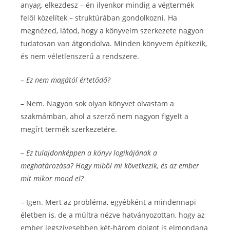
anyag, elkezdesz – én ilyenkor mindig a végtermék
felől közelítek – struktúrában gondolkozni. Ha
megnézed, látod, hogy a könyveim szerkezete nagyon
tudatosan van átgondolva. Minden könyvem építkezik,
és nem véletlenszerű a rendszere.
– Ez nem magától értetődő?
– Nem. Nagyon sok olyan könyvet olvastam a
szakmámban, ahol a szerző nem nagyon figyelt a
megírt termék szerkezetére.
– Ez tulajdonképpen a könyv logikájának a
meghatározása? Hogy miből mi következik, és az ember
mit mikor mond el?
– Igen. Mert az probléma, egyébként a mindennapi
életben is, de a múltra nézve hatványozottan, hogy az
ember legszívesebben két-három dolgot is elmondana