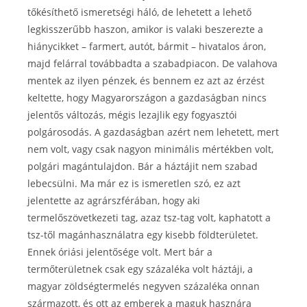
tőkésíthető ismeretségi háló, de lehetett a lehető
legkisszerűbb haszon, amikor is valaki beszerezte a
hiánycikket – farmert, autót, bármit – hivatalos áron,
majd felárral továbbadta a szabadpiacon. De valahova
mentek az ilyen pénzek, és bennem ez azt az érzést
keltette, hogy Magyarországon a gazdaságban nincs
jelentős változás, mégis lezajlik egy fogyasztói
polgárosodás. A gazdaságban azért nem lehetett, mert
nem volt, vagy csak nagyon minimális mértékben volt,
polgári magántulajdon. Bár a háztájit nem szabad
lebecsülni. Ma már ez is ismeretlen szó, ez azt
jelentette az agrárszférában, hogy aki
termelőszövetkezeti tag, azaz tsz-tag volt, kaphatott a
tsz-től magánhasználatra egy kisebb földterületet.
Ennek óriási jelentősége volt. Mert bár a
termőterületnek csak egy százaléka volt háztáji, a
magyar zöldségtermelés negyven százaléka onnan
származott, és ott az emberek a maguk hasznára