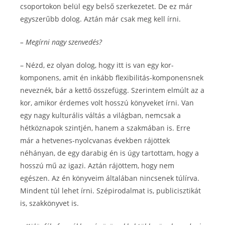
csoportokon belül egy belső szerkezetet. De ez már
egyszerűbb dolog. Aztán már csak meg kell írni.
– Megírni nagy szenvedés?
– Nézd, ez olyan dolog, hogy itt is van egy kor-
komponens, amit én inkább flexibilitás-komponensnek
neveznék, bár a kettő összefügg. Szerintem elmúlt az a
kor, amikor érdemes volt hosszú könyveket írni. Van
egy nagy kulturális váltás a világban, nemcsak a
hétköznapok szintjén, hanem a szakmában is. Erre
már a hetvenes-nyolcvanas években rájöttek
néhányan, de egy darabig én is úgy tartottam, hogy a
hosszú mű az igazi. Aztán rájöttem, hogy nem
egészen. Az én könyveim általában nincsenek túlírva.
Mindent túl lehet írni. Szépirodalmat is, publicisztikát
is, szakkönyvet is.