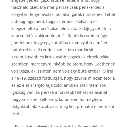
engedélyek és igazolások kellettek ahhoz, hogy
használd őket. Ma már persze csak pénzkérdés a
könyvtári fénymásolás, politikai gátak nincsenek. Tehát
a dolog úgy ment, hogy az ember elolvasta és
kijegyzetelte a forrásokat, elolvasta és kijegyzetelte a
kapcsolódó szakirodalmat, és ifjabb koromban úgy
gondoltam, hogy egy kutatónak komolyabb elméleti
háttérrel is kell rendelkeznie. Ma már kicsit
szkeptikusabb és kritikusabb vagyok az elméletekkel
szemben, mert egyre inkább belátom, hogy Goethének
volt igaza, aki szintén nem volt egy buta ember. Ő írta
a 18–19. század fordulóján, hogy szürke minden teória,
és az élet aranyló fája zöld, amiben szerintem sok
igazság van. És persze a források felhasználásánál
nagyon észnél kell lenni, különösen ha meglepő
dolgokkal találkozol, azaz meg kell próbálni ellenőrizni
őket.
– Ez a sokat emlegetett forráskritika. De mondjál rá