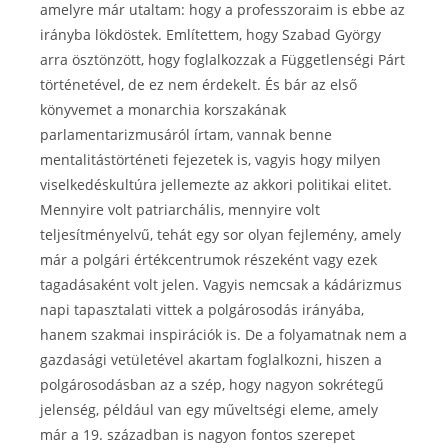
amelyre már utaltam: hogy a professzoraim is ebbe az
irányba lökdöstek. Említettem, hogy Szabad György
arra ösztönzött, hogy foglalkozzak a Függetlenségi Párt
történetével, de ez nem érdekelt. És bár az első
könyvemet a monarchia korszakának
parlamentarizmusáról írtam, vannak benne
mentalitástörténeti fejezetek is, vagyis hogy milyen
viselkedéskultúra jellemezte az akkori politikai elitet.
Mennyire volt patriarchális, mennyire volt
teljesítményelvű, tehát egy sor olyan fejlemény, amely
már a polgári értékcentrumok részeként vagy ezek
tagadásaként volt jelen. Vagyis nemcsak a kádárizmus
napi tapasztalati vittek a polgárosodás irányába,
hanem szakmai inspirációk is. De a folyamatnak nem a
gazdasági vetületével akartam foglalkozni, hiszen a
polgárosodásban az a szép, hogy nagyon sokrétegű
jelenség, például van egy műveltségi eleme, amely
már a 19. században is nagyon fontos szerepet