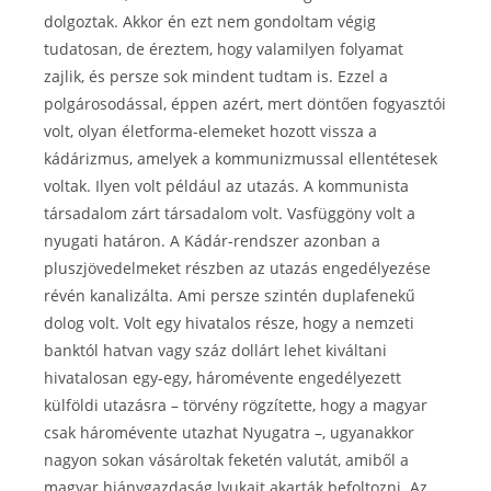
dolgoztak. Akkor én ezt nem gondoltam végig
tudatosan, de éreztem, hogy valamilyen folyamat
zajlik, és persze sok mindent tudtam is. Ezzel a
polgárosodással, éppen azért, mert döntően fogyasztói
volt, olyan életforma-elemeket hozott vissza a
kádárizmus, amelyek a kommunizmussal ellentétesek
voltak. Ilyen volt például az utazás. A kommunista
társadalom zárt társadalom volt. Vasfüggöny volt a
nyugati határon. A Kádár-rendszer azonban a
pluszjövedelmeket részben az utazás engedélyezése
révén kanalizálta. Ami persze szintén duplafenekű
dolog volt. Volt egy hivatalos része, hogy a nemzeti
banktól hatvan vagy száz dollárt lehet kiváltani
hivatalosan egy-egy, háromévente engedélyezett
külföldi utazásra – törvény rögzítette, hogy a magyar
csak háromévente utazhat Nyugatra –, ugyanakkor
nagyon sokan vásároltak feketén valutát, amiből a
magyar hiánygazdaság lyukait akarták befoltozni. Az