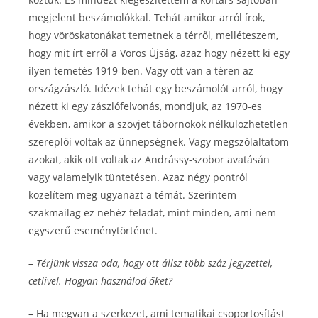
megjelent beszámolókkal. Tehát amikor arról írok,
hogy vöröskatonákat temetnek a térről, melléteszem,
hogy mit írt erről a Vörös Újság, azaz hogy nézett ki egy
ilyen temetés 1919-ben. Vagy ott van a téren az
országzászló. Idézek tehát egy beszámolót arról, hogy
nézett ki egy zászlófelvonás, mondjuk, az 1970-es
években, amikor a szovjet tábornokok nélkülözhetetlen
szereplői voltak az ünnepségnek. Vagy megszólaltatom
azokat, akik ott voltak az Andrássy-szobor avatásán
vagy valamelyik tüntetésen. Azaz négy pontról
közelítem meg ugyanazt a témát. Szerintem
szakmailag ez nehéz feladat, mint minden, ami nem
egyszerű eseménytörténet.
– Térjünk vissza oda, hogy ott állsz több száz jegyzettel,
cetlivel. Hogyan használod őket?
– Ha megvan a szerkezet, ami tematikai csoportosítást