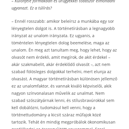
– Különféle formákban és ürügyekkel többször elmondani
ugyanazt. Ez a túlírás?
– Ennél rosszabb: amikor beleírsz a munkába egy sor
lényegtelen dolgot is. A történetírásban a legnagyobb
irányzat az unalom irányzata. Ez ugyanis, a
töméntelen lényegtelen dolog beemelése, maga az
unalom. Én meg azt tanultam meg, hogy lehet, hogy az
olvasót nem érdekli, amit megírok, de akit érdekel –
akár szakmabelit, akár érdeklődő olvasót –, azt nem
szabad fölösleges dolgokkal terhelni, mert elunja az
olvasást. A magyar történetírásban különösen jellemző
ez az unalomfaktor, és vannak kiváló képviselői, akik
nagyon színvonalasan művelik az unalmat. Nem
szabad szószátyárnak lenni, és stílusbravúrokkal sem
kell dobálózni, tudomásul kell venni, hogy a
történettudomány a kicsit száraz műfajok közé
tartozik. Tehát én mindig megpróbálok ökonomikusan