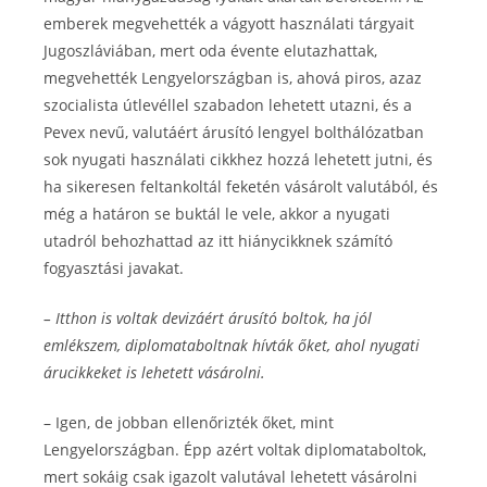
emberek megvehették a vágyott használati tárgyait
Jugoszláviában, mert oda évente elutazhattak,
megvehették Lengyelországban is, ahová piros, azaz
szocialista útlevéllel szabadon lehetett utazni, és a
Pevex nevű, valutáért árusító lengyel bolthálózatban
sok nyugati használati cikkhez hozzá lehetett jutni, és
ha sikeresen feltankoltál feketén vásárolt valutából, és
még a határon se buktál le vele, akkor a nyugati
utadról behozhattad az itt hiánycikknek számító
fogyasztási javakat.
– Itthon is voltak devizáért árusító boltok, ha jól
emlékszem, diplomataboltnak hívták őket, ahol nyugati
árucikkeket is lehetett vásárolni.
– Igen, de jobban ellenőrizték őket, mint
Lengyelországban. Épp azért voltak diplomataboltok,
mert sokáig csak igazolt valutával lehetett vásárolni