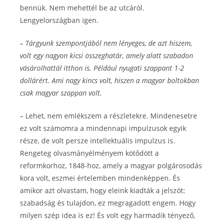
bennük. Nem mehettél be az utcáról.
Lengyelországban igen.
– Tárgyunk szempontjából nem lényeges, de azt hiszem,
volt egy nagyon kicsi összeghatár, amely alatt szabadon
vásárolhattál itthon is. Például nyugati szappant 1-2
dollárért. Ami nagy kincs volt, hiszen a magyar boltokban
csak magyar szappan volt.
– Lehet, nem emlékszem a részletekre. Mindenesetre
ez volt számomra a mindennapi impulzusok egyik
része, de volt persze intellektuális impulzus is.
Rengeteg olvasmányélményem kötődött a
reformkorhoz, 1848-hoz, amely a magyar polgárosodás
kora volt, eszmei értelemben mindenképpen. És
amikor azt olvastam, hogy eleink kiadták a jelszót:
szabadság és tulajdon, ez megragadott engem. Hogy
milyen szép idea is ez! És volt egy harmadik tényező,