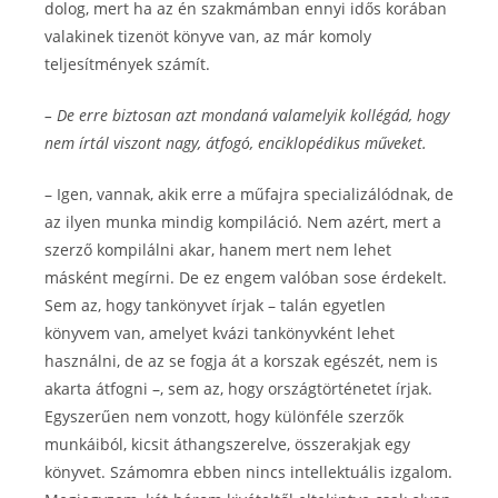
dolog, mert ha az én szakmámban ennyi idős korában
valakinek tizenöt könyve van, az már komoly
teljesítmények számít.
– De erre biztosan azt mondaná valamelyik kollégád, hogy
nem írtál viszont nagy, átfogó, enciklopédikus műveket.
– Igen, vannak, akik erre a műfajra specializálódnak, de
az ilyen munka mindig kompiláció. Nem azért, mert a
szerző kompilálni akar, hanem mert nem lehet
másként megírni. De ez engem valóban sose érdekelt.
Sem az, hogy tankönyvet írjak – talán egyetlen
könyvem van, amelyet kvázi tankönyvként lehet
használni, de az se fogja át a korszak egészét, nem is
akarta átfogni –, sem az, hogy országtörténetet írjak.
Egyszerűen nem vonzott, hogy különféle szerzők
munkáiból, kicsit áthangszerelve, összerakjak egy
könyvet. Számomra ebben nincs intellektuális izgalom.