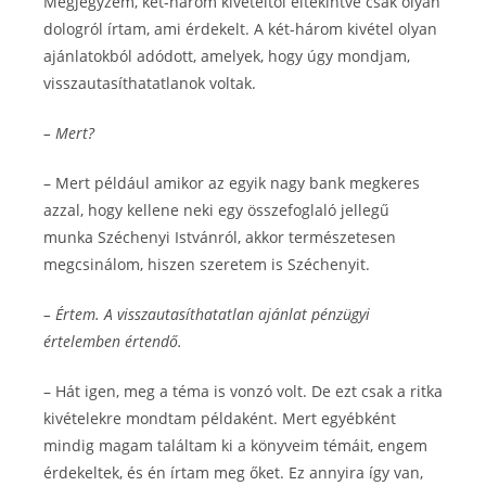
Megjegyzem, két-három kivételtől eltekintve csak olyan
dologról írtam, ami érdekelt. A két-három kivétel olyan
ajánlatokból adódott, amelyek, hogy úgy mondjam,
visszautasíthatatlanok voltak.
– Mert?
– Mert például amikor az egyik nagy bank megkeres
azzal, hogy kellene neki egy összefoglaló jellegű
munka Széchenyi Istvánról, akkor természetesen
megcsinálom, hiszen szeretem is Széchenyit.
– Értem. A visszautasíthatatlan ajánlat pénzügyi
értelemben értendő.
– Hát igen, meg a téma is vonzó volt. De ezt csak a ritka
kivételekre mondtam példaként. Mert egyébként
mindig magam találtam ki a könyveim témáit, engem
érdekeltek, és én írtam meg őket. Ez annyira így van,