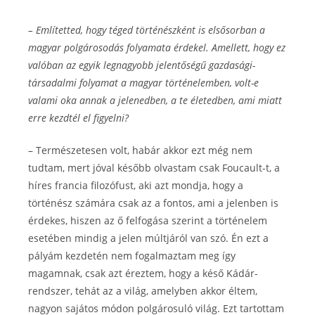
– Említetted, hogy téged történészként is elsősorban a
magyar polgárosodás folyamata érdekel. Amellett, hogy ez
valóban az egyik legnagyobb jelentőségű gazdasági-
társadalmi folyamat a magyar történelemben, volt-e
valami oka annak a jelenedben, a te életedben, ami miatt
erre kezdtél el figyelni?
– Természetesen volt, habár akkor ezt még nem
tudtam, mert jóval később olvastam csak Foucault-t, a
híres francia filozófust, aki azt mondja, hogy a
történész számára csak az a fontos, ami a jelenben is
érdekes, hiszen az ő felfogása szerint a történelem
esetében mindig a jelen múltjáról van szó. Én ezt a
pályám kezdetén nem fogalmaztam meg így
magamnak, csak azt éreztem, hogy a késő Kádár-
rendszer, tehát az a világ, amelyben akkor éltem,
nagyon sajátos módon polgárosuló világ. Ezt tartottam