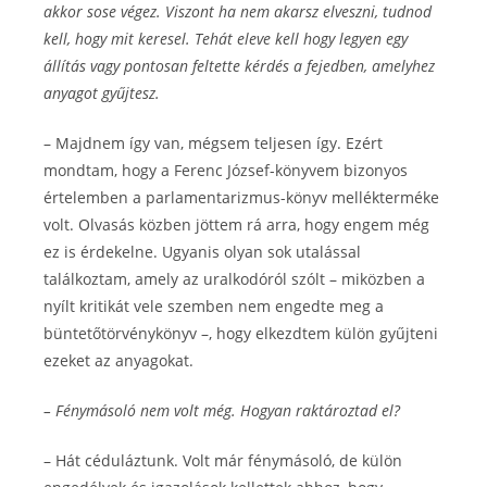
akkor sose végez. Viszont ha nem akarsz elveszni, tudnod
kell, hogy mit keresel. Tehát eleve kell hogy legyen egy
állítás vagy pontosan feltette kérdés a fejedben, amelyhez
anyagot gyűjtesz.
– Majdnem így van, mégsem teljesen így. Ezért
mondtam, hogy a Ferenc József-könyvem bizonyos
értelemben a parlamentarizmus-könyv mellékterméke
volt. Olvasás közben jöttem rá arra, hogy engem még
ez is érdekelne. Ugyanis olyan sok utalással
találkoztam, amely az uralkodóról szólt – miközben a
nyílt kritikát vele szemben nem engedte meg a
büntetőtörvénykönyv –, hogy elkezdtem külön gyűjteni
ezeket az anyagokat.
– Fénymásoló nem volt még. Hogyan raktároztad el?
– Hát céduláztunk. Volt már fénymásoló, de külön