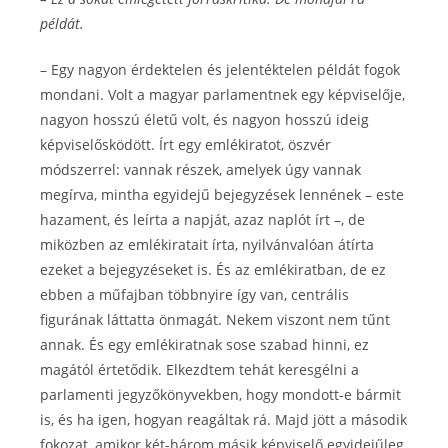
példát.
– Egy nagyon érdektelen és jelentéktelen példát fogok
mondani. Volt a magyar parlamentnek egy képviselője,
nagyon hosszú életű volt, és nagyon hosszú ideig
képviselősködött. Írt egy emlékiratot, öszvér
módszerrel: vannak részek, amelyek úgy vannak
megírva, mintha egyidejű bejegyzések lennének – este
hazament, és leírta a napját, azaz naplót írt –, de
miközben az emlékiratait írta, nyilvánvalóan átírta
ezeket a bejegyzéseket is. És az emlékiratban, de ez
ebben a műfajban többnyire így van, centrális
figurának láttatta önmagát. Nekem viszont nem tűnt
annak. És egy emlékiratnak sose szabad hinni, ez
magától értetődik. Elkezdtem tehát keresgélni a
parlamenti jegyzőkönyvekben, hogy mondott-e bármit
is, és ha igen, hogyan reagáltak rá. Majd jött a második
fokozat, amikor két-három másik képviselő egyidejűleg