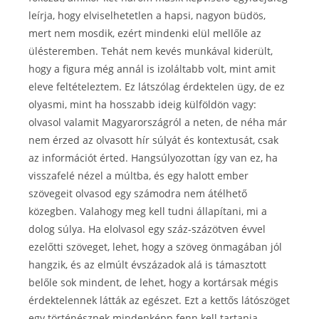
leírja, hogy elviselhetetlen a hapsi, nagyon büdös,
mert nem mosdik, ezért mindenki elül mellőle az
ülésteremben. Tehát nem kevés munkával kiderült,
hogy a figura még annál is izoláltabb volt, mint amit
eleve feltételeztem. Ez látszólag érdektelen ügy, de ez
olyasmi, mint ha hosszabb ideig külföldön vagy:
olvasol valamit Magyarországról a neten, de néha már
nem érzed az olvasott hír súlyát és kontextusát, csak
az információt érted. Hangsúlyozottan így van ez, ha
visszafelé nézel a múltba, és egy halott ember
szövegeit olvasod egy számodra nem átélhető
közegben. Valahogy meg kell tudni állapítani, mi a
dolog súlya. Ha elolvasol egy száz-százötven évvel
ezelőtti szöveget, lehet, hogy a szöveg önmagában jól
hangzik, és az elmúlt évszázadok alá is támasztott
belőle sok mindent, de lehet, hogy a kortársak mégis
érdektelennek látták az egészet. Ezt a kettős látószöget
egy történésznek mindenképp fenn kell tartania.