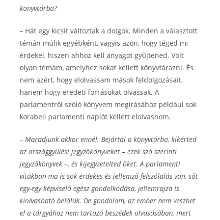
könyvtárba?
– Hát egy kicsit változtak a dolgok. Minden a választott
témán múlik egyébként, vagyis azon, hogy téged mi
érdekel, hiszen ahhoz kell anyagot gyűjtened. Volt
olyan témám, amelyhez sokat kellett könyvtárazni. És
nem azért, hogy elolvassam mások feldolgozásait,
hanem hogy eredeti forrásokat olvassak. A
parlamentről szóló könyvem megírásához például sok
korabeli parlamenti naplót kellett elolvasnom.
– Maradjunk akkor ennél. Bejártál a könyvtárba, kikérted
az országgyűlési jegyzőkönyveket – ezek szó szerinti
jegyzőkönyvek –, és kijegyzetelted őket. A parlamenti
vitákban ma is sok érdekes és jellemző felszólalás van, sőt
egy-egy képviselő egész gondolkodása, jellemrajza is
kiolvasható belőlük. De gondolom, az ember nem veszhet
el a tárgyához nem tartozó beszédek olvasásában, mert