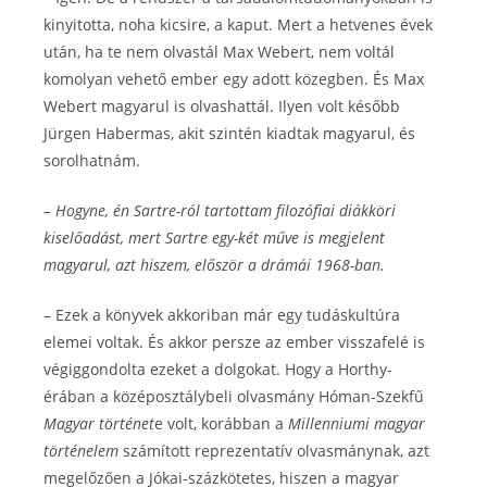
kinyitotta, noha kicsire, a kaput. Mert a hetvenes évek
után, ha te nem olvastál Max Webert, nem voltál
komolyan vehető ember egy adott közegben. És Max
Webert magyarul is olvashattál. Ilyen volt később
Jürgen Habermas, akit szintén kiadtak magyarul, és
sorolhatnám.
– Hogyne, én Sartre-ról tartottam filozófiai diákköri
kiselőadást, mert Sartre egy-két műve is megjelent
magyarul, azt hiszem, először a drámái 1968-ban.
– Ezek a könyvek akkoriban már egy tudáskultúra
elemei voltak. És akkor persze az ember visszafelé is
végiggondolta ezeket a dolgokat. Hogy a Horthy-
érában a középosztálybeli olvasmány Hóman-Szekfű
Magyar történet
e volt, korábban a
Millenniumi magyar
történelem
számított reprezentatív olvasmánynak, azt
megelőzően a Jókai-százkötetes, hiszen a magyar