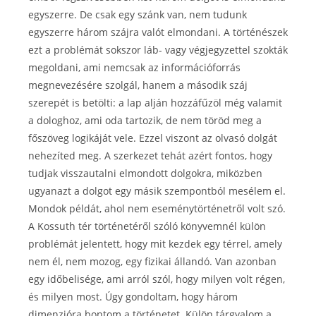
egyszerre. De csak egy szánk van, nem tudunk
egyszerre három szájra valót elmondani. A történészek
ezt a problémát sokszor láb- vagy végjegyzettel szokták
megoldani, ami nemcsak az információforrás
megnevezésére szolgál, hanem a második száj
szerepét is betölti: a lap alján hozzáfűzöl még valamit
a dologhoz, ami oda tartozik, de nem töröd meg a
főszöveg logikáját vele. Ezzel viszont az olvasó dolgát
nehezíted meg. A szerkezet tehát azért fontos, hogy
tudjak visszautalni elmondott dolgokra, miközben
ugyanazt a dolgot egy másik szempontból mesélem el.
Mondok példát, ahol nem eseménytörténetről volt szó.
A Kossuth tér történetéről szóló könyvemnél külön
problémát jelentett, hogy mit kezdek egy térrel, amely
nem él, nem mozog, egy fizikai állandó. Van azonban
egy időbelisége, ami arról szól, hogy milyen volt régen,
és milyen most. Úgy gondoltam, hogy három
dimenzióra bontom a történetet. Külön tárgyalom a