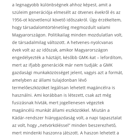
a legnagyobb különbségnek ahhoz képest, amit a
szüleim generációja elmesélt az ötvenes évekről és az
1956-ot közvetlenül követő időszakról. Úgy érzékeltem,
hogy társadalomtörténetileg megmozdult valami
Magyarországon. Politikailag minden mozdulatlan volt,
de társadalmilag változott. A hetvenes-nyolcvanas
évek volt az az időszak, amikor Magyarországon
engedélyezték a háztájit, később GMK-kat – lefordítom,
mert az ifjabb generációk már nem tudják: a GMK
gazdasági munkaközösséget jelent, vagyis azt a formát,
amelyben az állami tulajdonban lévő
termelőeszközöket legálisan lehetett magáncélra is
használni. Ami korábban is létezett, csak azt még
fusizásnak hívták, mert jogellenesen végeztek
magáncélú munkát állami eszközökkel. Miután a
Kádár-rendszer hiánygazdaság volt, a napi tapasztalat
az volt, hogy „netvörköléssel” minden beszerezhető,
mert mindenki haszonra játszott. A haszon lehetett a