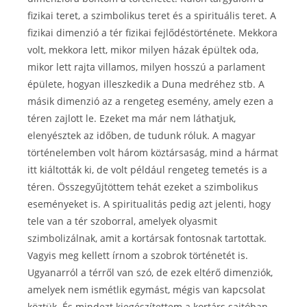
fizikai teret, a szimbolikus teret és a spirituális teret. A
fizikai dimenzió a tér fizikai fejlődéstörténete. Mekkora
volt, mekkora lett, mikor milyen házak épültek oda,
mikor lett rajta villamos, milyen hosszú a parlament
épülete, hogyan illeszkedik a Duna medréhez stb. A
másik dimenzió az a rengeteg esemény, amely ezen a
téren zajlott le. Ezeket ma már nem láthatjuk,
elenyésztek az időben, de tudunk róluk. A magyar
történelemben volt három köztársaság, mind a hármat
itt kiáltották ki, de volt például rengeteg temetés is a
téren. Összegyűjtöttem tehát ezeket a szimbolikus
eseményeket is. A spiritualitás pedig azt jelenti, hogy
tele van a tér szoborral, amelyek olyasmit
szimbolizálnak, amit a kortársak fontosnak tartottak.
Vagyis meg kellett írnom a szobrok történetét is.
Ugyanarról a térről van szó, de ezek eltérő dimenziók,
amelyek nem ismétlik egymást, mégis van kapcsolat
köztük. És mindezt kiegészítettem a kortárs sajtóban