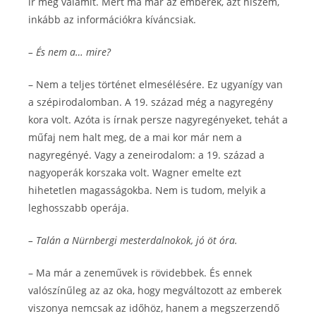
ír meg valamit. Mert ma már az emberek, azt hiszem,
inkább az információkra kíváncsiak.
– És nem a… mire?
– Nem a teljes történet elmesélésére. Ez ugyanígy van
a szépirodalomban. A 19. század még a nagyregény
kora volt. Azóta is írnak persze nagyregényeket, tehát a
műfaj nem halt meg, de a mai kor már nem a
nagyregényé. Vagy a zeneirodalom: a 19. század a
nagyoperák korszaka volt. Wagner emelte ezt
hihetetlen magasságokba. Nem is tudom, melyik a
leghosszabb operája.
– Talán a Nürnbergi mesterdalnokok, jó öt óra.
– Ma már a zeneművek is rövidebbek. És ennek
valószínűleg az az oka, hogy megváltozott az emberek
viszonya nemcsak az időhöz, hanem a megszerzendő