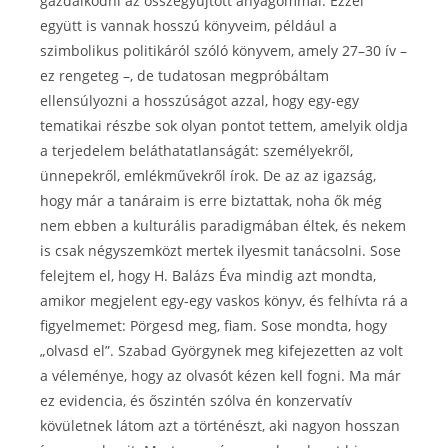
gazdálkodni az összegyűjtött anyagommal. Ezzel
együtt is vannak hosszú könyveim, például a
szimbolikus politikáról szóló könyvem, amely 27–30 ív –
ez rengeteg –, de tudatosan megpróbáltam
ellensúlyozni a hosszúságot azzal, hogy egy-egy
tematikai részbe sok olyan pontot tettem, amelyik oldja
a terjedelem beláthatatlanságát: személyekről,
ünnepekről, emlékművekről írok. De az az igazság,
hogy már a tanáraim is erre biztattak, noha ők még
nem ebben a kulturális paradigmában éltek, és nekem
is csak négyszemközt mertek ilyesmit tanácsolni. Sose
felejtem el, hogy H. Balázs Éva mindig azt mondta,
amikor megjelent egy-egy vaskos könyv, és felhívta rá a
figyelmemet: Pörgesd meg, fiam. Sose mondta, hogy
„olvasd el”. Szabad Györgynek meg kifejezetten az volt
a véleménye, hogy az olvasót kézen kell fogni. Ma már
ez evidencia, és őszintén szólva én konzervatív
kövületnek látom azt a történészt, aki nagyon hosszan