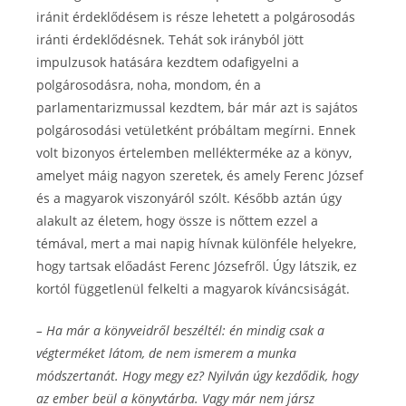
iránit érdeklődésem is része lehetett a polgárosodás
iránti érdeklődésnek. Tehát sok irányból jött
impulzusok hatására kezdtem odafigyelni a
polgárosodásra, noha, mondom, én a
parlamentarizmussal kezdtem, bár már azt is sajátos
polgárosodási vetületként próbáltam megírni. Ennek
volt bizonyos értelemben mellékterméke az a könyv,
amelyet máig nagyon szeretek, és amely Ferenc József
és a magyarok viszonyáról szólt. Később aztán úgy
alakult az életem, hogy össze is nőttem ezzel a
témával, mert a mai napig hívnak különféle helyekre,
hogy tartsak előadást Ferenc Józsefről. Úgy látszik, ez
kortól függetlenül felkelti a magyarok kíváncsiságát.
– Ha már a könyveidről beszéltél: én mindig csak a
végterméket látom, de nem ismerem a munka
módszertanát. Hogy megy ez? Nyilván úgy kezdődik, hogy
az ember beül a könyvtárba. Vagy már nem jársz