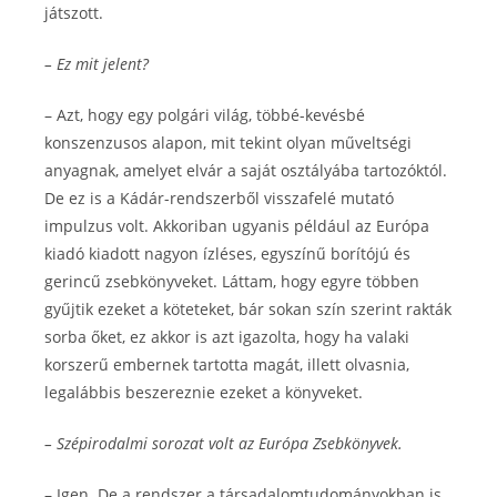
játszott.
– Ez mit jelent?
– Azt, hogy egy polgári világ, többé-kevésbé
konszenzusos alapon, mit tekint olyan műveltségi
anyagnak, amelyet elvár a saját osztályába tartozóktól.
De ez is a Kádár-rendszerből visszafelé mutató
impulzus volt. Akkoriban ugyanis például az Európa
kiadó kiadott nagyon ízléses, egyszínű borítójú és
gerincű zsebkönyveket. Láttam, hogy egyre többen
gyűjtik ezeket a köteteket, bár sokan szín szerint rakták
sorba őket, ez akkor is azt igazolta, hogy ha valaki
korszerű embernek tartotta magát, illett olvasnia,
legalábbis beszereznie ezeket a könyveket.
– Szépirodalmi sorozat volt az Európa Zsebkönyvek.
– Igen. De a rendszer a társadalomtudományokban is