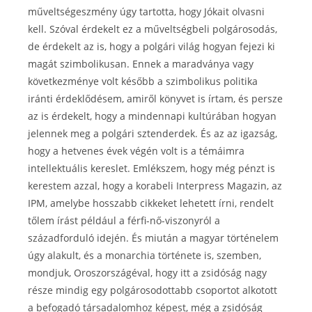
műveltségeszmény úgy tartotta, hogy Jókait olvasni
kell. Szóval érdekelt ez a műveltségbeli polgárosodás,
de érdekelt az is, hogy a polgári világ hogyan fejezi ki
magát szimbolikusan. Ennek a maradványa vagy
következménye volt később a szimbolikus politika
iránti érdeklődésem, amiről könyvet is írtam, és persze
az is érdekelt, hogy a mindennapi kultúrában hogyan
jelennek meg a polgári sztenderdek. És az az igazság,
hogy a hetvenes évek végén volt is a témáimra
intellektuális kereslet. Emlékszem, hogy még pénzt is
kerestem azzal, hogy a korabeli Interpress Magazin, az
IPM, amelybe hosszabb cikkeket lehetett írni, rendelt
tőlem írást például a férfi-nő-viszonyról a
századforduló idején. És miután a magyar történelem
úgy alakult, és a monarchia története is, szemben,
mondjuk, Oroszországéval, hogy itt a zsidóság nagy
része mindig egy polgárosodottabb csoportot alkotott
a befogadó társadalomhoz képest, még a zsidóság