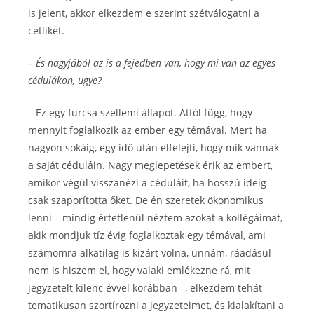
is jelent, akkor elkezdem e szerint szétválogatni a
cetliket.
– És nagyjából az is a fejedben van, hogy mi van az egyes
cédulákon, ugye?
– Ez egy furcsa szellemi állapot. Attól függ, hogy
mennyit foglalkozik az ember egy témával. Mert ha
nagyon sokáig, egy idő után elfelejti, hogy mik vannak
a saját céduláin. Nagy meglepetések érik az embert,
amikor végül visszanézi a céduláit, ha hosszú ideig
csak szaporította őket. De én szeretek ökonomikus
lenni – mindig értetlenül néztem azokat a kollégáimat,
akik mondjuk tíz évig foglalkoztak egy témával, ami
számomra alkatilag is kizárt volna, unnám, ráadásul
nem is hiszem el, hogy valaki emlékezne rá, mit
jegyzetelt kilenc évvel korábban –, elkezdem tehát
tematikusan szortírozni a jegyzeteimet, és kialakítani a