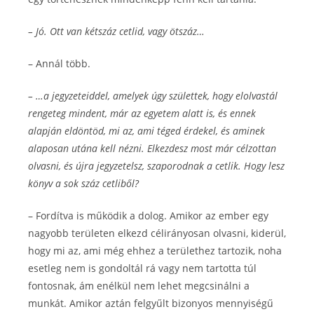
– Jó. Ott van kétszáz cetlid, vagy ötszáz…
– Annál több.
– …a jegyzeteiddel, amelyek úgy születtek, hogy elolvastál
rengeteg mindent, már az egyetem alatt is, és ennek
alapján eldöntöd, mi az, ami téged érdekel, és aminek
alaposan utána kell nézni. Elkezdesz most már célzottan
olvasni, és újra jegyzetelsz, szaporodnak a cetlik. Hogy lesz
könyv a sok száz cetliből?
– Fordítva is működik a dolog. Amikor az ember egy
nagyobb területen elkezd célirányosan olvasni, kiderül,
hogy mi az, ami még ehhez a területhez tartozik, noha
esetleg nem is gondoltál rá vagy nem tartotta túl
fontosnak, ám enélkül nem lehet megcsinálni a
munkát. Amikor aztán felgyűlt bizonyos mennyiségű